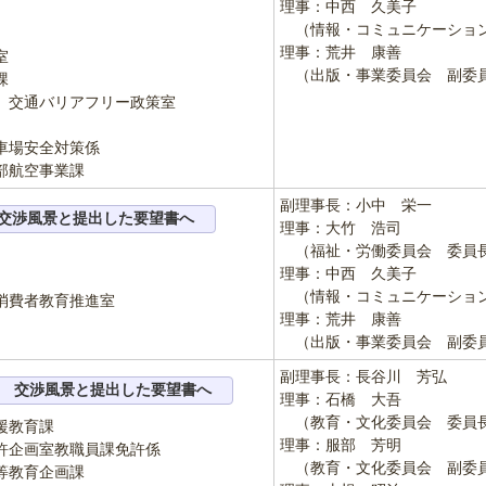
理事：中西 久美子
（情報・コミュニケーショ
理事：荒井 康善
室
（出版・事業委員会 副委
課
アフリー政策室
全対策係
部航空事業課
副理事長：小中 栄一
交渉風景と提出した要望書へ
理事：大竹 浩司
（福祉・労働委員会 委員
理事：中西 久美子
（情報・コミュニケーショ
消費者教育推進室
理事：荒井 康善
（出版・事業委員会 副委
副理事長：長谷川 芳弘
交渉風景と提出した要望書へ
理事：石橋 大吾
（教育・文化委員会 委員
援教育課
理事：服部 芳明
教職員課免許係
（教育・文化委員会 副委
企画課