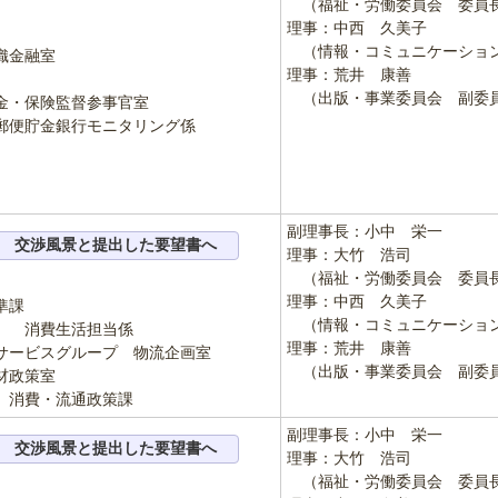
（福祉・労働委員会 委員
理事：中西 久美子
（情報・コミュニケーショ
金融室
理事：荒井 康善
（出版・事業委員会 副委
保険監督参事官室
モニタリング係
副理事長：小中 栄一
交渉風景と提出した要望書へ
理事：大竹 浩司
（福祉・労働委員会 委員
理事：中西 久美子
準課
（情報・コミュニケーショ
活担当係
理事：荒井 康善
サービスグループ 物流企画室
（出版・事業委員会 副委
材政策室
 消費・流通政策課
副理事長：小中 栄一
交渉風景と提出した要望書へ
理事：大竹 浩司
（福祉・労働委員会 委員