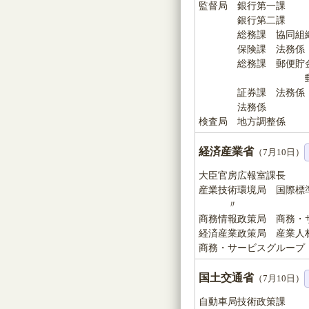
監督局 銀行第一課
銀行第二課
総務課 協同組織
保険課 法務係
総務課 郵便貯金・
郵便貯金銀行
証券課 法務係
法務係
検査局 地方調整係
経済産業省
（7月10日）
大臣官房広報室課長
産業技術環境局 国際標
〃 消費生
商務情報政策局 商務・
経済産業政策局 産業人
商務・サービスグループ
国土交通省
（7月10日）
自動車局技術政策課