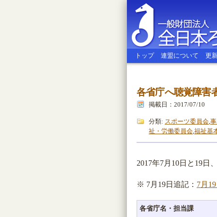
トップ
連盟について
更
各省庁へ聴覚障害
全日本ろう
掲載日：2017/07/10
分類:
スポーツ委員会
,
事
祉・労働委員会
,
福祉基
2017年7月10日と
※ 7月19日追記：
7月
各省庁名・担当課