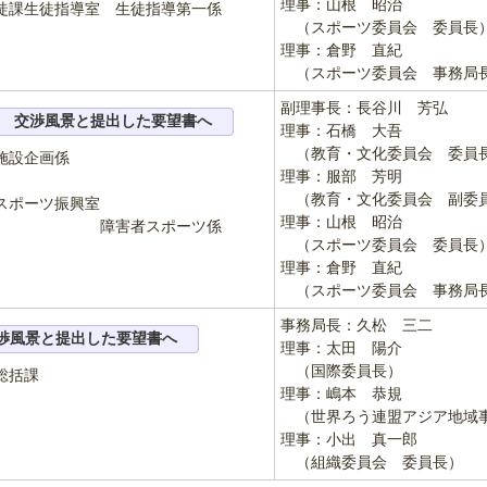
理事：山根 昭治
指導室 生徒指導第一係
（スポーツ委員会 委員長
理事：倉野 直紀
（スポーツ委員会 事務局
副理事長：長谷川 芳弘
交渉風景と提出した要望書へ
理事：石橋 大吾
（教育・文化委員会 委員
施設企画係
理事：服部 芳明
（教育・文化委員会 副委
スポーツ振興室
理事：山根 昭治
者スポーツ係
（スポーツ委員会 委員長
理事：倉野 直紀
（スポーツ委員会 事務局
事務局長：久松 三二
渉風景と提出した要望書へ
理事：太田 陽介
（国際委員長）
総括課
理事：嶋本 恭規
（世界ろう連盟アジア地域
理事：小出 真一郎
（組織委員会 委員長）