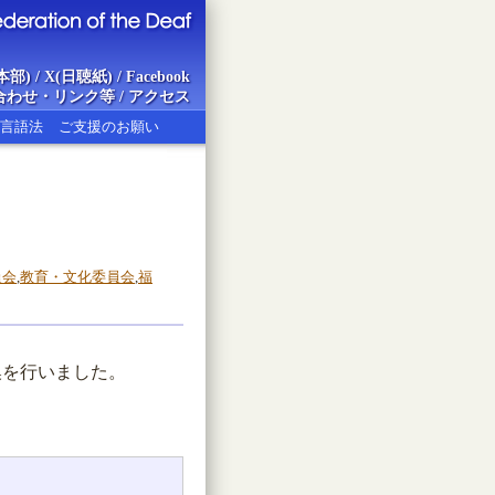
本部)
/
X(日聴紙)
/
Facebook
合わせ・リンク等
/
アクセス
言語法
ご支援のお願い
ion of the Deaf
員会
,
教育・文化委員会
,
福
換を行いました。