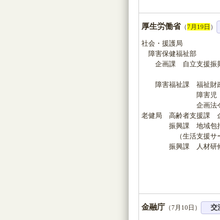
厚生労働省
（
7月19日
）
社会・援護局
障害保健福祉部
企画課 自立支援振興
地域生
障害福祉課 福祉財
障害児・発達障
企画法令
老健局 高齢者支援課 
振興課 地域包括
（生活支援サービス
振興課 人材研
金融庁
（7月10日）
交