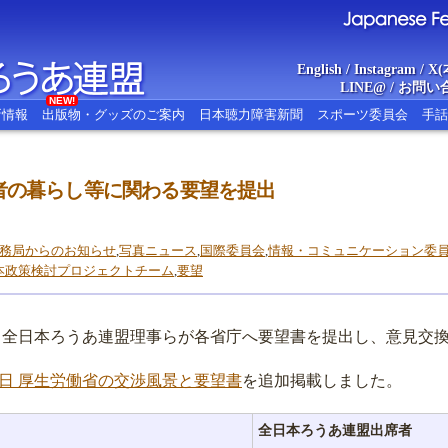
English
/
Instagram
/
X(
LINE@
/
お問い
NEW!
新情報
出版物・グッズのご案内
日本聴力障害新聞
スポーツ委員会
手話
者の暮らし等に関わる要望を提出
あ連盟
Japanese Federat
務局からのお知らせ
,
写真ニュース
,
国際委員会
,
情報・コミュニケーション委
本政策検討プロジェクトチーム
,
要望
19日、全日本ろうあ連盟理事らが各省庁へ要望書を提出し、意見交
19日 厚生労働省の交渉風景と要望書
を追加掲載しました。
全日本ろうあ連盟出席者