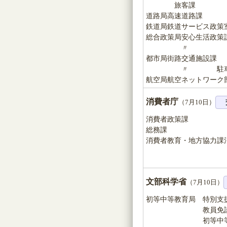
旅客課
道路局高速道路課
鉄道局鉄道サービス政策
総合政策局安心生活政策
〃 交通バリ
都市局街路交通施設課
〃 駐車場安
航空局航空ネットワーク
消費者庁
（7月10日）
消費者政策課
総務課
消費者教育・地方協力課
文部科学省
（7月10日）
初等中等教育局 特別支
教員免許企画室
初等中等教育