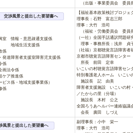
（出版・事業委員会 委員
【福祉基本政策検討プロジェ
交渉風景と提出した要望書へ
理事長：石野 富志三郎
理事：大竹 浩司
（福祉・労働委員会 委員
（一社）全国手話通訳問題研
室 情報・意思疎通支援係
理事・事務所長：浅井 貞
活支援係
（社福）京都聴覚言語障害者
政係
京都市聴覚言語障害センター
害者支援室障害児支援係
所長 前田 定幸
係
いこいの村聴覚言語障害セン
企画法令係
特別養護老人ホーム いこい
ケア推進係
施設長 記 由美
係・地域支援事業係）
障害者支援施設 いこいの村
修係
／たからの里（分場）
施設長 木村 公之
全国ろうあヘルパー連絡協議
会長 廣田 しづえ
副理事長：小中 栄一
渉風景と提出した要望書へ
理事：大竹 浩司