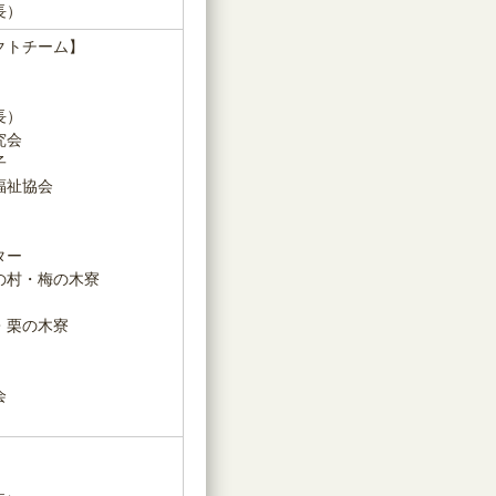
長）
クトチーム】
長）
究会
子
福祉協会
ター
の村・梅の木寮
・栗の木寮
会