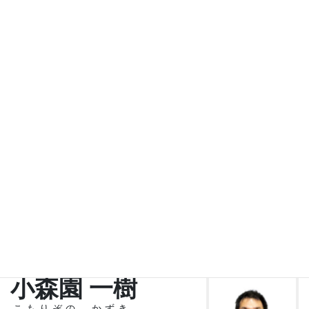
所属団体：
勤務先・学校名等：横浜ラポール
梅村 正樹
うめむら まさき
スタッフ
性別： 男
年齢： 48
住所： 北海道北広島市
所属団体： 公益社団法人北海道ろうあ連
盟
勤務先・学校名等：大和物流株式会社
小森園 一樹
こもりぞの かずき