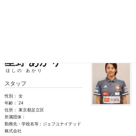
性別： 男
年齢： 27
住所： 福岡県福岡市
所属団体：
勤務先・学校名等：NPO boisoon
星野 あかり
ほしの あかり
スタッフ
性別： 女
年齢： 24
住所： 東京都足立区
所属団体：
勤務先・学校名等：ジェフユナイテッド
株式会社