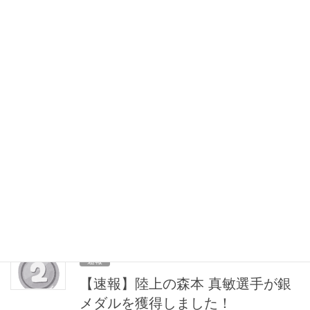
【速報】卓球の女子ダブルス、銅
メダル獲得！！
5月9日(月)、卓球の女子ダブルスで亀澤理穂選手、川﨑瑞恵選手が
銅メダルを獲得しました！おめでとうございます！！
2022年5月10日
速報
★祝★金メダル獲得数、最多数記
録更新！★祝★
日本代表選手団のこれまでの金メダル獲得数最高記録の10個を更
新し、現在11個目！！おめでとうございます！
2022年5月10日
速報
【速報】陸上の森本 真敏選手が銀
メダルを獲得しました！