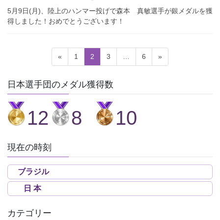
5月9日(月)、陸上のハンマー投げで森本 真敏選手が銀メダルを獲
得しました！おめでとうございます！
投
固
固
固
固
«
1
2
3
…
6
»
稿
定
定
定
定
ペ
ペ
ペ
ペ
ナ
日本選手団のメダル獲得数
ー
ー
ー
ー
ビ
ジ
ジ
ジ
ジ
ゲ
12
8
10
ー
シ
現在の時刻
ョ
ン
ブラジル
日 本
カテゴリー