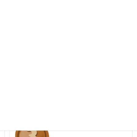
速報
前の記事
【速報】自転車競技の早瀨
久美選手銀メダル獲得！！
2022年5月11日
速報