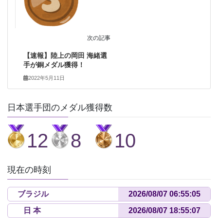
次の記事
【速報】陸上の岡田 海緒選
手が銅メダル獲得！
2022年5月11日
日本選手団のメダル獲得数
12
8
10
現在の時刻
ブラジル
日 本