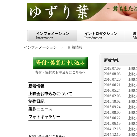
インフォメーション
イントロダクション
映
Information
Introduction
Mo
インフォメーション
＞ 新着情報
新着情報
2019.07.09 ｜
上映
寄付・協賛のお申込みはこちらへ
2016.08.03 ｜
上映
2016.07.26 ｜
上映
2016.06.21 ｜
上映
新着情報
2016.05.24 ｜
上映
上映会お申込みについて
2016.02.03 ｜
上映
制作日記
2015.10.02 ｜
上映
2015.09.24 ｜
上映
製作ニュース
2015.08.05 ｜
上映
フォトギャラリー
2015.06.22 ｜
上映
2015.06.19 ｜
上映
2014.12.16 ｜
上映
2014.12.10 ｜
上映
お問い合わせはこちらへ