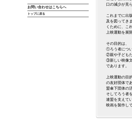
口の減少が見
お問い合わせはこちらへ
トップに戻る
これまでに出
及を図ってき
くために、こ
上映運動を展
その目的は、
①ろう者につ
②親や子ども
③新しい映像
であります。
上映運動の目
の友好団体で
盟傘下団体の
そしてろう者
連盟を支えて
映画を製作し