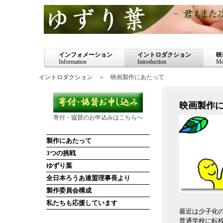
インフォメーション
イントロダクション
映
Information
Introduction
Mo
イントロダクション
＞ 映画製作にあたって
映画製作
寄付・協賛のお申込みはこちらへ
製作にあたって
3つの挑戦
ゆずり葉
全日本ろうあ連盟理事長より
製作委員会構成
私たちも応援しています
最近は少子化
普通学校に転