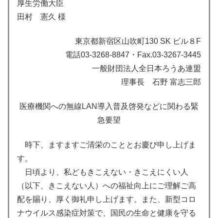
厚生労働大臣
田村 憲久 様
東京都新宿区山吹町130 SK ビル８F
電話03-3268-8847・Fax.03-3267-3445
一般財団法人全日本ろうあ連盟
理事長 石野 富志三郎
医療機関への無線LAN導入普及啓発などに関わる緊
急要望
時下、ますますご清栄のこととお慶び申し上げま
す。
日頃より、私どもきこえない・きこえにくい人
（以下、きこえない人）への福祉向上にご理解ご高
配を賜り、厚く御礼申し上げます。また、新型コロ
ナウイルス感染症対策で、国民の生命と健康を守る