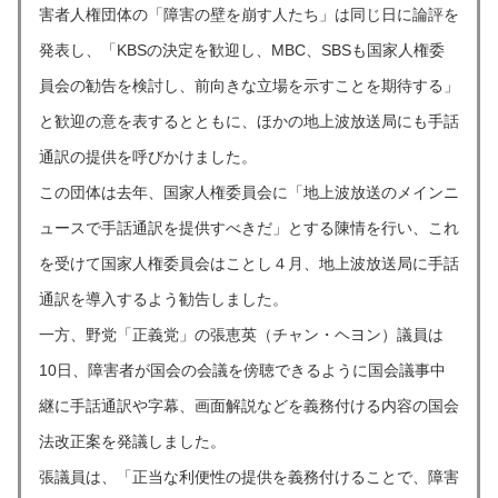
害者人権団体の「障害の壁を崩す人たち」は同じ日に論評を
発表し、「KBSの決定を歓迎し、MBC、SBSも国家人権委
員会の勧告を検討し、前向きな立場を示すことを期待する」
と歓迎の意を表するとともに、ほかの地上波放送局にも手話
通訳の提供を呼びかけました。
この団体は去年、国家人権委員会に「地上波放送のメインニ
ュースで手話通訳を提供すべきだ」とする陳情を行い、これ
を受けて国家人権委員会はことし４月、地上波放送局に手話
通訳を導入するよう勧告しました。
一方、野党「正義党」の張恵英（チャン・ヘヨン）議員は
10日、障害者が国会の会議を傍聴できるように国会議事中
継に手話通訳や字幕、画面解説などを義務付ける内容の国会
法改正案を発議しました。
張議員は、「正当な利便性の提供を義務付けることで、障害