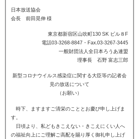
日本放送協会
会長 前田晃伸 様
東京都新宿区山吹町130 SK ビル８F
電話03-3268-8847・Fax.03-3267-3445
一般財団法人全日本ろうあ連盟
理事長 石野 富志三郎
新型コロナウイルス感染症に関する大臣等の記者会
見の放送について
（お願い）
時下、ますますご清栄のこととお慶び申し上げま
す。
日頃より、私どもきこえない・きこえにくい人へ
の福祉向上にご理解ご高配を賜り厚く御礼申し上げ