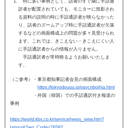
特に多い事例として、話者のすぐ隣に手話通
訳者が配置されていても、モニターに投影され
る資料の説明の時に手話通訳者が映らなかった
り、話者のズームアップ時に手話通訳者が欠落
するなどの画面構成上の問題が多々見受けられ
ます。これでは、きこえない・きこえにくい人
に手話通訳者からの情報が入りません。
手話通訳者が常時映るようお願いいたしま
す。
（ご参考）・東京都知事記者会見の画面構成
https://tokyodouga.jp/oqycnboihla.html
・外国（韓国）での手話通訳付き報道の
事例
https://world.kbs.co.kr/service/news_view.htm?
lang=j&Seq_Code=76582