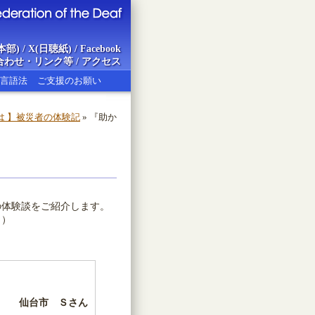
本部)
/
X(日聴紙)
/
Facebook
合わせ・リンク等
/
アクセス
言語法
ご支援のお願い
たは 】被災者の体験記
» 『助か
ion of the Deaf
体験談をご紹介します。
。）
仙台市 Ｓさん