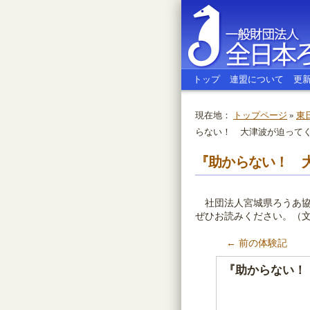
トップ
連盟について
更
現在地：
トップページ
»
東
らない！ 大津波が迫って
全日本ろう
『助からない！ 
社団法人宮城県ろうあ協
ぜひお読みください。（
← 前の体験記
『助からない！