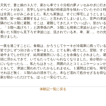
天気で、妻と娘の３人で、家から車で１０分程の夢メッセみやぎに行き
うイベントがあり、見学しながら各地の特産品等を味わっていたその１
々は全員しゃがみこみました。私たち家族は、すぐに帰宅しようとしま
は無理。皆一緒に避難するように」と言われてしまいました。音声の津
、隣のビル２階に避難。そこは、避難してきた人々でいっぱい。皆がい
す。「３階へ逃げろ！」と誘導係の声。３階にも簡単に津波が上がって
り着いた５階から見下ろす津波には、流されている木、車、家…。その
を受けました。
一夜を過ごすことに。食糧は、かろうじてケーキが冷蔵庫に残っている
、皆で少しずつ分け合って食べました。とても寒い夜でした。翌朝、す
、途中までしか行けず、結局避難所にいることを余儀なくされました。
り頭に浮かんできて、いてもたってもいられなくなりました。命が助か
緒にいなかったら…。私たちはきっと、周囲の人とコミュニケーション
ことをして、津波に襲われていたかもしれません。１週間ほど経ち、帰
がそれほど無く、１階のみの浸水でした。本など濡れて処分せざるを得
と家が助かっただけでも、ほっと一安心でした。
体験記一覧に戻る