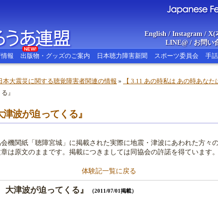
English
/
Instagram
/
X(
LINE@
/
お問い
NEW!
新情報
出版物・グッズのご案内
日本聴力障害新聞
スポーツ委員会
手話
日本大震災に関する聴覚障害者関連の情報
»
【 3.11 あの時私は あの時あな
くる』
あ連盟
Japanese Federat
大津波が迫ってくる』
会機関紙「聴障宮城」に掲載された実際に地震・津波にあわれた方々の
文章は原文のままです。掲載につきましては同協会の許諾を得ています
体験記一覧に戻る
 大津波が迫ってくる』
（2011/07/01掲載）