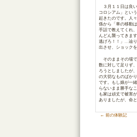
３月１１日は良い
コロシアム」とい
起きたのです。人
係から「車の移動
手話で教えてくれ
んどん襲ってきま
逃げろ！！」…辿
出させ、ショック
そのままその場で
数に対して足りず
ろうとしましたが
の大切なものばか
です。もし娘が一
らないまま勝手な
も家は頑丈で被害
ありましたが、命
← 前の体験記