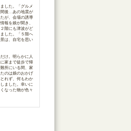
ました。「グルメ
時間後…あの地震が
したが、会場の誘導
波情報を娘が聞き、
る２階にも津波がど
きました。「５階へ
光景は、自宅を思い
だけ。明らかに人
ぐに家まで徒歩で帰
避難所にいる間、家
ったのは娘のおかげ
がとれず、何もわか
宅しました。幸いに
なくなった物が色々