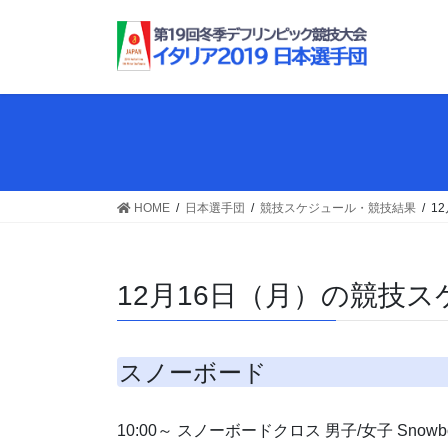
コ
ナ
ン
ビ
テ
ゲ
ン
ー
ツ
シ
へ
ョ
ス
ン
キ
に
ッ
移
HOME
日本選手団
競技スケジュール・競技結果
1
プ
動
12月16日（月）の競技
スノーボード
10:00～ スノーボードクロス 男子/女子 Snowboar