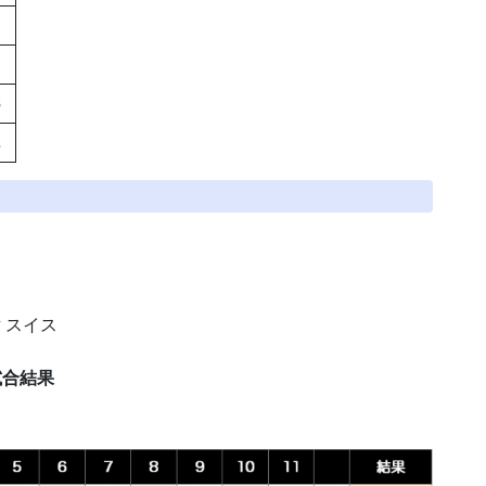
8
2
対 スイス
試合結果