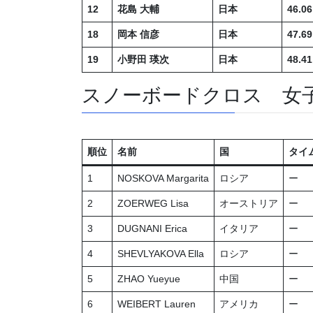
12
花島 大輔
日本
46.06
18
岡本 信彦
日本
47.69
19
小野田 瑛次
日本
48.41
スノーボードクロス 女
順位
名前
国
タイ
1
NOSKOVA Margarita
ロシア
ー
2
ZOERWEG Lisa
オーストリア
ー
3
DUGNANI Erica
イタリア
ー
4
SHEVLYAKOVA Ella
ロシア
ー
5
ZHAO Yueyue
中国
ー
6
WEIBERT Lauren
アメリカ
ー