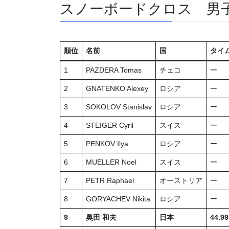
スノーボードクロス 男
順位
名前
国
タイ
1
PAZDERA Tomas
チェコ
ー
2
GNATENKO Alexey
ロシア
ー
3
SOKOLOV Stanislav
ロシア
ー
4
STEIGER Cyril
スイス
ー
5
PENKOV Ilya
ロシア
ー
6
MUELLER Noel
スイス
ー
7
PETR Raphael
オーストリア
ー
8
GORYACHEV Nikita
ロシア
ー
9
奥田 和夫
日本
44.99