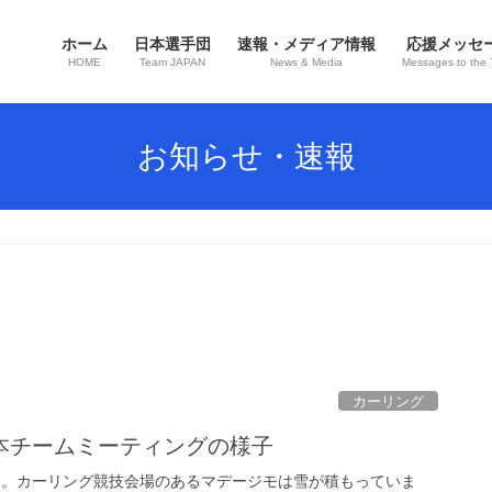
ホーム
日本選手団
速報・メディア情報
応援メッセ
HOME
Team JAPAN
News & Media
Messages to the
お知らせ・速報
カーリング
本チームミーティングの様子
です。カーリング競技会場のあるマデージモは雪が積もっていま