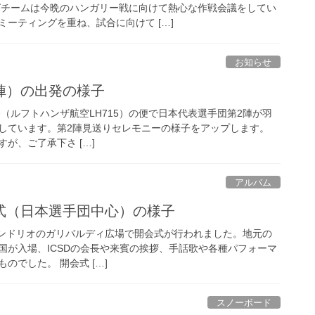
グチームは今晩のハンガリー戦に向けて熱心な作戦会議をしてい
ーティングを重ね、試合に向けて […]
お知らせ
陣）の出発の様子
:45発（ルフトハンザ航空LH715）の便で日本代表選手団第2陣が羽
しています。第2陣見送りセレモニーの様子をアップします。
が、ご了承下さ […]
アルバム
式（日本選手団中心）の様子
0からソンドリオのガリバルディ広場で開会式が行われました。地元の
国が入場、ICSDの会長や来賓の挨拶、手話歌や各種パフォーマ
のでした。 開会式 […]
スノーボード