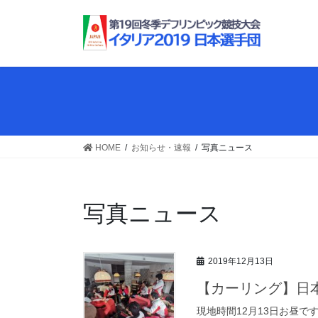
コ
ナ
ン
ビ
テ
ゲ
ン
ー
ツ
シ
へ
ョ
ス
ン
キ
に
ッ
移
HOME
お知らせ・速報
写真ニュース
プ
動
写真ニュース
2019年12月13日
【カーリング】日
現地時間12月13日お昼