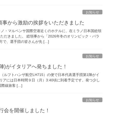
お知らせ
領事から激励の挨拶をいただきました
、ミラノ・マルペンサ国際空港近くのホテルに、在ミラノ日本国総領
ただきました。 総領事から「2026年冬のオリンピック・パラ
で、選手団の皆さんが先 […]
お知らせ
陣)がイタリアへ発ちました！
:45発（ルフトハンザ航空LH715）の便で日本代表選手団第1陣がイ
リアには日本時間９日（月）3:40頃に到着予定です。発つ少し
際線旅客 […]
お知らせ
壮行会を開催しました！