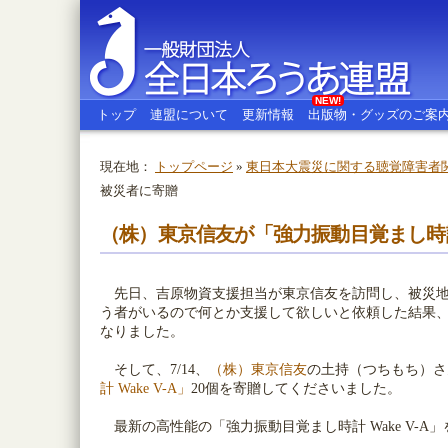
NEW!
トップ
連盟について
更新情報
出版物・グッズのご案
現在地：
トップページ
»
東日本大震災に関する聴覚障害者
被災者に寄贈
全日本ろうあ連盟
（株）東京信友が「強力振動目覚まし時計 W
先日、吉原物資支援担当が東京信友を訪問し、被災地
う者がいるので何とか支援して欲しいと依頼した結果、「強
なりました。
そして、7/14、
（株）東京信友
の土持（つちもち）さ
計 Wake V-A」
20個を寄贈してくださいました。
最新の高性能の「強力振動目覚まし時計 Wake V-A