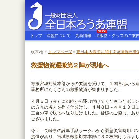
NEW!
トップ
連盟について
更新情報
出版物・グッズのご案
現在地：
トップページ
»
東日本大震災に関する聴覚障害者
全日本ろうあ連盟
救援物資運搬第２陣が現地へ
救援宮城対策本部からの要請を受けて、全国各地から
事務所にたくさんの救援物資が集まりました。
４月８日（金）に都内から駆け付けてくださったボラ
の方々の協力を得て仕分けし、４月８日～４月１０日
三台の車で現地へ送り届けました。皆様のご協力、あ
ございました。
今回、長崎県の諫早手話サークルから緊急災害時用バ
提供があり、宮城県救援対策本部に３０枚届けられま