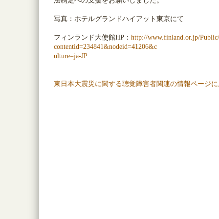
法制定への支援をお願いしました。
写真：ホテルグランドハイアット東京にて
フィンランド大使館HP：
http://www.finland.or.jp/Public
contentid=234841&nodeid=41206&c
ulture=ja-JP
東日本大震災に関する聴覚障害者関連の情報ページに