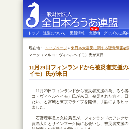
NEW!
トップ
連盟について
更新情報
出版物・グッズのご案
現在地：
トップページ
»
東日本大震災に関する聴覚障害者
マーク（マルコ・ヴィヘルヘイモ）氏が来日
全日本ろうあ連盟
11月29日フィンランドから被災者支援
イモ）氏が来日
11月29日フィンランドから被災者支援の為、ろう
コ・ヴィヘルヘイモ）氏が来日、被災された方々、日
たい、と宮城と東京でライブを開催、手話によるヒッ
ました。
石野理事長と久松局長が、フィンランドのアレクサ
貿易大臣とサインマーク氏にお会いし、被災者支援の