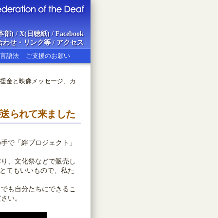
本部)
/
X(日聴紙)
/
Facebook
合わせ・リンク等
/
アクセス
言語法
ご支援のお願い
義援金と映像メッセージ、カ
ion of the Deaf
が送られて来ました
手で「絆プロジェクト」
り、文化祭などで販売し
、とてもいいもので、私た
でも自分たちにできるこ
ださい。