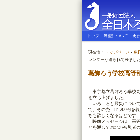
トップ
連盟について
更
現在地：
トップページ
»
東
レンダーが送られて来まし
全日本ろう
葛飾ろう学校高等
東京都立葛飾ろう学校高
を立ち上げました。
いろいろと震災について
て、その売上84,200
ちも欲しくなるほどです
映像メッセージは、高等
とを通して東北の被災者