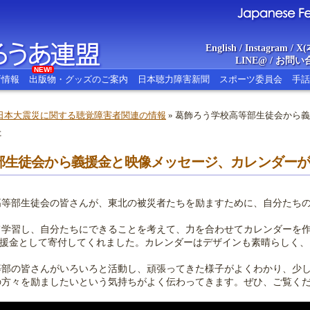
English
/
Instagram
/
X(
LINE@
/
お問い
NEW!
新情報
出版物・グッズのご案内
日本聴力障害新聞
スポーツ委員会
手話
日本大震災に関する聴覚障害者関連の情報
» 葛飾ろう学校高等部生徒会から
た
あ連盟
Japanese Federat
部生徒会から義援金と映像メッセージ、カレンダー
等部生徒会の皆さんが、東北の被災者たちを励ますために、自分たちの
学習し、自分たちにできることを考えて、力を合わせてカレンダーを作
円を義援金として寄付してくれました。カレンダーはデザインも素晴らしく
。
部の皆さんがいろいろと活動し、頑張ってきた様子がよくわかり、少し
の方々を励ましたいという気持ちがよく伝わってきます。ぜひ、ご覧く