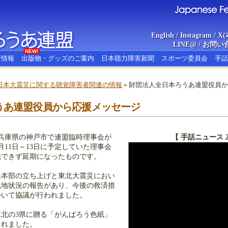
English
/
Instagram
/
X(
LINE@
/
お問い
NEW!
新情報
出版物・グッズのご案内
日本聴力障害新聞
スポーツ委員会
手話
日本大震災に関する聴覚障害者関連の情報
» 財団法人全日本ろうあ連盟役員
あ連盟
うあ連盟役員から応援メッセージ
Japanese Federat
、兵庫県の神戸市で連盟臨時理事会が
【 手話ニュース 2
月11日～13日に予定していた理事会
議できず延期になったものです。
央本部の立ち上げと東北大震災におい
現地状況の報告があり、今後の救済措
ついて協議が行われました。
北の3県に贈る「がんばろう色紙」
られました。