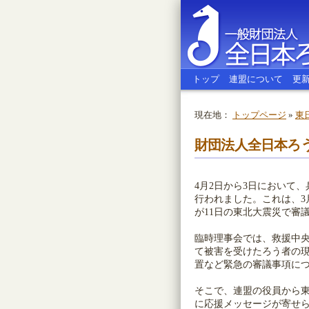
トップ
連盟について
更
現在地：
トップページ
»
東
全日本ろう
財団法人全日本ろ
4月2日から3日において
行われました。これは、3
が11日の東北大震災で審
臨時理事会では、救援中
て被害を受けたろう者の
置など緊急の審議事項に
そこで、連盟の役員から東
に応援メッセージが寄せ