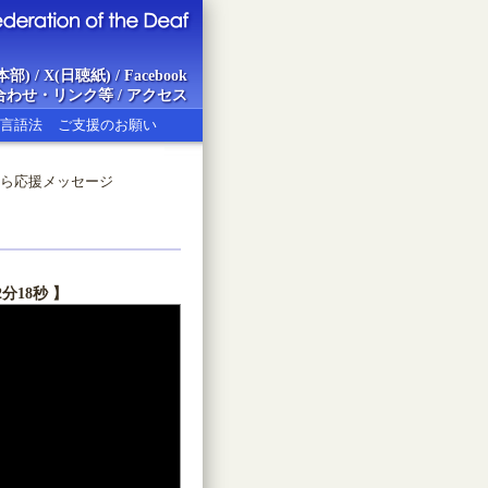
本部)
/
X(日聴紙)
/
Facebook
合わせ・リンク等
/
アクセス
言語法
ご支援のお願い
から応援メッセージ
ion of the Deaf
分18秒 】