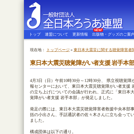
NEW!
トップ
連盟について
更新情報
出版物・グッズのご案
現在地：
トップページ
»
東日本大震災に関する聴覚障害者
全日本ろうあ連盟
東日本大震災聴覚障がい者支援 岩手本
4月3日（日）午前10時30分～12時30分、 県立視聴覚
報センターにおいて、東日本大震災聴覚障がい者支援 
の立ち上げについての会議が行われ、正式に「東日本
覚障がい者支援 岩手本部」が発足しました。
発足の際には、東日本大震災聴覚障害者救援中央本部
括の小出さん、手話通訳者の佐々木さんに立ち会って
ました。
構成団体は以下の通り。