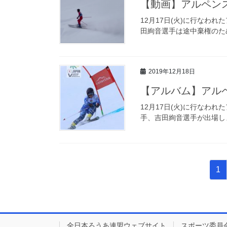
【動画】アルペン
12月17日(火)に行なわ
田絢音選手は途中棄権のた
2019年12月18日
【アルバム】アル
12月17日(火)に行なわ
手、吉田絢音選手が出場し
投
固
1
稿
定
ペ
ナ
ー
ビ
ジ
全日本ろうあ連盟ウェブサイト
スポーツ委員