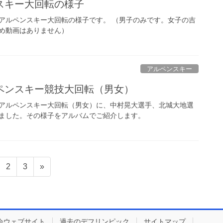
スキー大回転の様子
れたアルペンスキー大回転の様子です。 （男子のみです。女子の吉
め動画はありません）
アルペンスキー
ペンスキー競技大回転（男女）
れたアルペンスキー大回転（男女）に、中村晃大選手、北城大地選
ました。その様子をアルバムでご紹介します。
固
固
2
3
»
定
定
ペ
ペ
ー
ー
ジ
ジ
会ウェブサイト
過去のデフリンピック
サイトマップ