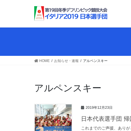
コ
ナ
ン
ビ
テ
ゲ
ン
ー
ツ
シ
へ
ョ
ス
ン
キ
に
ッ
移
HOME
お知らせ・速報
アルペンスキー
プ
動
アルペンスキー
2019年12月23日
日本代表選手団 帰
これまでのご声援、ありが