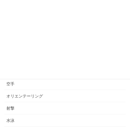
自転車競技
サッカー（男子）
サッカー（女子）
ゴルフ
ハンドボール
柔道
空手
オリエンテーリング
射撃
水泳