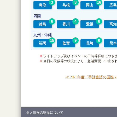
3
3
16
鳥取
島根
岡山
広島
四国
6
4
6
徳島
香川
愛媛
高知
九州・沖縄
15
9
6
福岡
佐賀
長崎
熊本
※
ライトアップ及びイベントの日時等詳細につきま
※
当日の天候等の状況により、急遽変更・中止さ
≪ 2025年度「手話言語の国
個人情報の取扱について