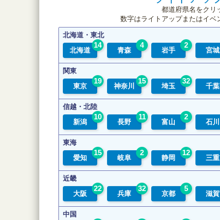
都道府県名をクリ
数字はライトアップまたはイベ
北海道・東北
14
4
2
北海道
青森
岩手
宮城
関東
19
15
32
東京
神奈川
埼玉
千葉
信越・北陸
10
11
2
新潟
長野
富山
石川
東海
15
2
12
愛知
岐阜
静岡
三重
近畿
22
32
5
大阪
兵庫
京都
滋賀
中国