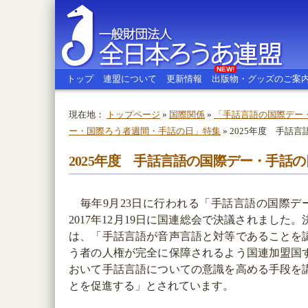
NEW!
トップ
連盟について
更新情報
出版物・グッズのご案
現在地：
トップページ
»
国際関係
»
「手話言語の国際デー
ー・国際ろう者週間・手話の日」特集
» 2025年度 手
全日本ろうあ連盟
2025年度 手話言語の国際デー・手話
毎年9月23日に行われる「手話言語の国際デ
2017年12月19日に国連総会で決議されました
は、「手話言語が音声言語と対等であることを
う者の人権が完全に保障されるよう国連加盟国
おいて手話言語についての意識を高める手段を
とを促進する」とされています。