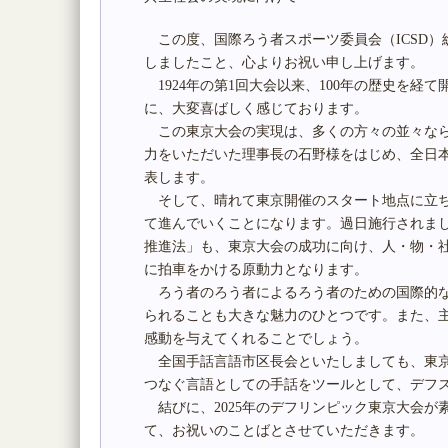
この度、国際ろう者スポーツ委員会（ICSD）
しましたこと、心よりお祝い申し上げます。
1924年の第1回大会以来、100年の歴史を経
に、大変喜ばしく感じております。
この東京大会の実現は、多くの方々の並々なら
力をいただいた理事長の石野様をはじめ、全日
表します。
そして、晴れて東京開催のスタート地点に立ち
て進んでいくことになります。過日施行されま
推進法」も、東京大会の成功に向け、人・物・
に拍車をかける原動力となります。
ろう者のろう者によるろう者のための国際的な
られることも大きな魅力のひとつです。また、
感動を与えてくれることでしょう。
全国手話言語市区長会といたしましても、東京
つなぐ言語としての手話をツールとして、デフ
結びに、2025年のデフリンピック東京大会が
て、お祝いのことばとさせていただきます。