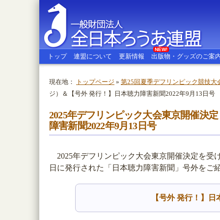
NEW!
トップ
連盟について
更新情報
出版物・グッズのご案
現在地：
トップページ
»
第25回夏季デフリンピック競技大会
ジ）＆【号外 発行！】日本聴力障害新聞2022年9月13日号
全日本ろうあ連盟
2025年デフリンピック大会東京開催決
障害新聞2022年9月13日号
2025年デフリンピック大会東京開催決定を受
日に発行された「日本聴力障害新聞」号外をご
【号外 発行！】日本