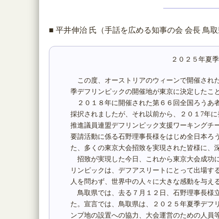
■ 平井伸治 氏（手話を広める知事の会 会長 鳥
２０２５年夏季
この度、オーストリアのウィーンで開催された
季デフリンピックの開催地が東京に決定したこ
２０１８年に開催された第６６回全国ろうあ者
採択されましたが、それ以前から、２０１7年
推進議員連盟デフリンピック支援ワーキングチ
要請活動に係る石野理事長様をはじめ全日本ろ
た、多くの東京大会招致を実現された皆様に、
招致が実現した今日、これから東京大会成功に
リンピックは、デフアスリートにとって出場す
人を問わず、世界中の人々に大きな感動を与え
鳥取県では、去る７月１２日、石野理事長様立
た。宣言では、鳥取県は、２０２５年夏季デフ
ンプ地の設置への協力、大会運営のための人員