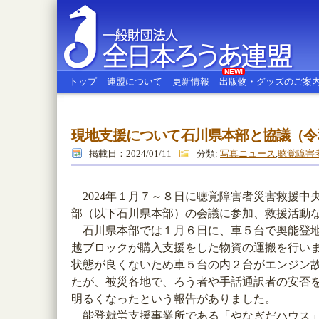
NEW!
トップ
連盟について
更新情報
出版物・グッズのご案
現地支援について石川県本部と協議（令
全日本ろうあ連盟
掲載日：2024/01/11
分類:
写真ニュース
,
聴覚障害
2024年１月７～８日に聴覚障害者災害救援中
部（以下石川県本部）の会議に参加、救援活動
石川県本部では１月６日に、車５台で奥能登地
越ブロックが購入支援をした物資の運搬を行い
状態が良くないため車５台の内２台がエンジン
たが、被災各地で、ろう者や手話通訳者の安否
明るくなったという報告がありました。
能登就労支援事業所である「やなぎだハウス」