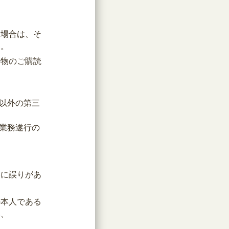
る場合は、そ
ん。
行物のご購読
以外の第三
業務遂行の
容に誤りがあ
の本人である
い、