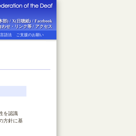
本部)
/
X(日聴紙)
/
Facebook
合わせ・リンク等
/
アクセス
言語法
ご支援のお願い
ion of the Deaf
性を認識
の方針に基