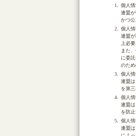
個人情
連盟が
かつ公
個人情
連盟が
上必要
また、
に委託
のため
個人情
連盟は
を第三
個人情
連盟は
を防止
個人情
連盟は
によっ