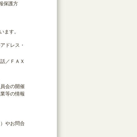
報保護方
います。
ルアドレス・
電話／ＦＡＸ
報
議員会の開催
職業等の情報
託）やお問合