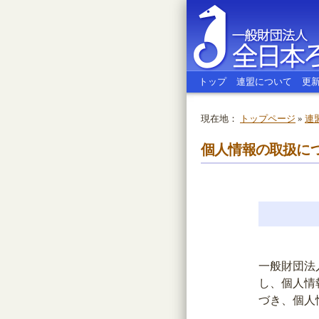
トップ
連盟について
更
現在地：
トップページ
»
連
全日本ろう
個人情報の取扱に
一般財団法
し、個人情
づき、個人