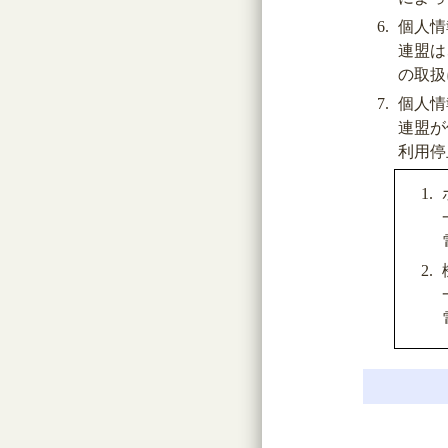
個人情
連盟は
の取扱
個人情
連盟が
利用停