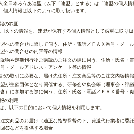
人全日本ろうあ連盟（以下「連盟」とする）は「連盟の個人情
、個人情報は以下のように取り扱います。
報の範囲
、以下の情報を、連盟が保有する個人情報として厳重に取り扱
連盟への問合せに際して伺う、住所・電話／ＦＡＸ番号・メー
連盟への問合せの内容等の情報
出版物や定期刊行物ご購読のご注文の際に伺う、住所・氏名・
番号・メールアドレス・アンケート等の情報
上記の取引に必要な、届け先住所・注文商品等のご注文内容情
連盟が主催団体となり開催する、研修会や集会等（理事会・評
を含）に参加する際に伺う、住所・氏名・電話／ＦＡＸ番号・
報の利用
は、以下の目的において個人情報を利用します。
ご注文商品のお届け（適正な指導監督の下、発送代行業者に委
せ回答などを提供する場合