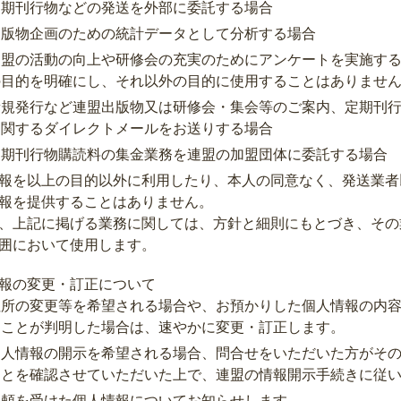
定期刊行物などの発送を外部に委託する場合
出版物企画のための統計データとして分析する場合
連盟の活動の向上や研修会の充実のためにアンケートを実施す
の目的を明確にし、それ以外の目的に使用することはありませ
新規発行など連盟出版物又は研修会・集会等のご案内、定期刊
に関するダイレクトメールをお送りする場合
定期刊行物購読料の集金業務を連盟の加盟団体に委託する場合
報を以上の目的以外に利用したり、本人の同意なく、発送業者
報を提供することはありません。
、上記に掲げる業務に関しては、方針と細則にもとづき、その
囲において使用します。
報の変更・訂正について
住所の変更等を希望される場合や、お預かりした個人情報の内
ることが判明した場合は、速やかに変更・訂正します。
個人情報の開示を希望される場合、問合せをいただいた方がそ
ことを確認させていただいた上で、連盟の情報開示手続きに従
依頼を受けた個人情報についてお知らせします。