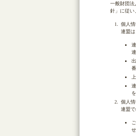
一般財団法
針」に従い
個人情
連盟は
個人情
連盟で