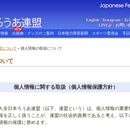
English
/
Instagram
/
X(
LINE@
/
お問い
NEW!
新情報
出版物・グッズのご案内
日本聴力障害新聞
スポーツ委員会
手話
盟について
» 個人情報の取扱について
あ連盟
ついて
Japanese Federat
個人情報に関する取扱（個人情報保護方針）
人全日本ろうあ連盟（以下、連盟という）は、個人情報の重要
報を正しく扱うことが、連盟の社会的責務であると考え、以下
情報の保護に努めます。