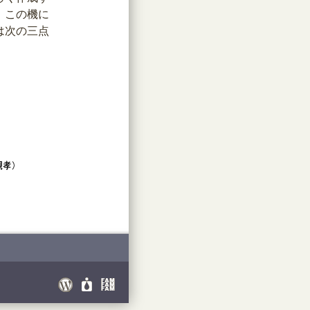
、この機に
は次の三点