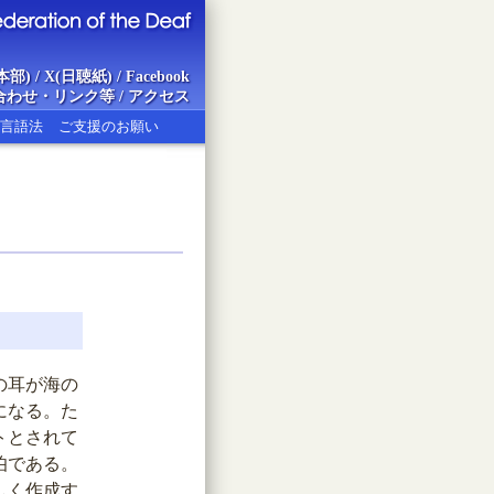
本部)
/
X(日聴紙)
/
Facebook
合わせ・リンク等
/
アクセス
言語法
ご支援のお願い
ion of the Deaf
の耳が海の
になる。た
トとされて
伯である。
しく作成す