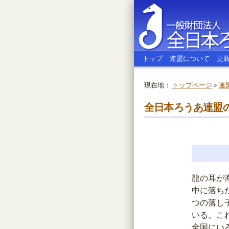
トップ
連盟について
更
現在地：
トップページ
»
連
全日本ろう
全日本ろうあ連盟
龍の耳が
中に落ち
つの落し
いる。こ
全国にい