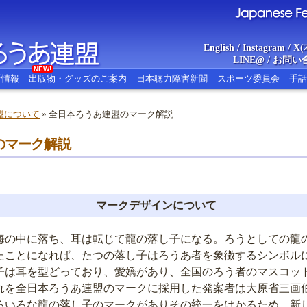
English
/
Instagram
/
X(
LINE@
/
お問い
NEW!
新情報
出版物・グッズのご案内
日本聴力障害新聞
スポーツ委員会
手話
盟について
» 全日本ろうあ連盟のマーク解説
あ連盟
のマーク解説
Japanese Federat
マークデザインについて
海の中に落ち、耳は転じて龍の落し子になる。ろうとしての龍
たことになれば、たつの落し子はろうあ者を象徴するシンボル
子は耳を型どっており、愛嬌があり、全国のろう者のマスコッ
れを全日本ろうあ連盟のマークに採用した発案者は大原省三画
ろいろな龍の落し子のマークがありその統一をはかるため、新