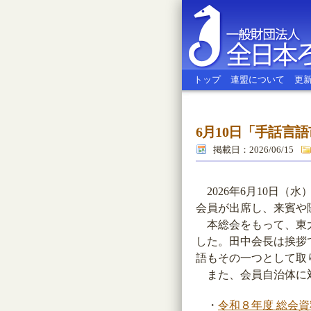
トップ
連盟について
更
6月10日「手話言
全日本ろう
掲載日：2026/06/15
2026年6月10日（
会員が出席し、来賓や
本総会をもって、東大
した。田中会長は挨拶
語もその一つとして取
また、会員自治体に対
・
令和８年度 総会資