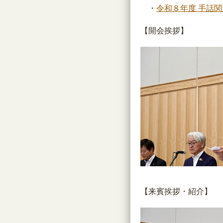
・
令和８年度 手話
【開会挨拶】
【来賓挨拶・紹介】