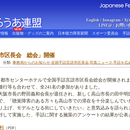
English
/
Instagram
/
X(
LINE@
/
お問い
NEW!
新情報
出版物・グッズのご案内
日本聴力障害新聞
スポーツ委員会
手話
語市区長会 総会」開催
あ連盟
Japanese Federat
分類:
事務局からのお知らせ
,
全国手話言語市区長会
,
写真ニュース
,
手話を広
水）都市センターホテルで全国手話言語市区長会総会が開催されま
随行等も合わせて、全241名の参加がありました。
阪市長の野田義和会長が退任され、新しく高山市長の田中明
で、「聴覚障害のある方々も高山市での滞在を十分楽しんでい
り上げ、モデルとなる街にしていきたい」と意気込みを語られ
して実施した、手話に関する施策のアンケートの結果が公表
料
（PDF）