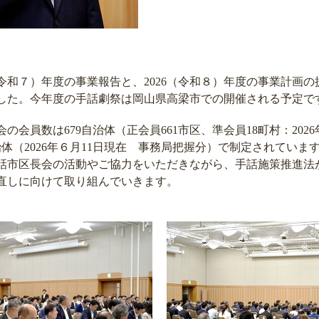
令和７）年度の事業報告と、2026（令和８）年度の事業計画
した。今年度の手話劇祭は岡山県高梁市での開催される予定で
会員数は679自治体（正会員661市区、準会員18町村：2026
治体（2026年６月11日現在 事務局把握分）で制定されていま
市区長会の活動やご協力をいただきながら、手話施策推進法
直しに向けて取り組んでいきます。