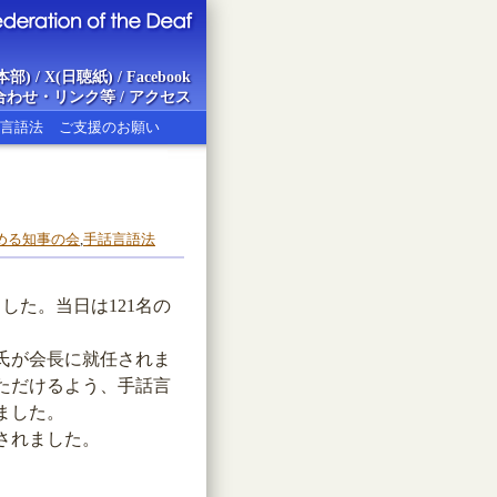
本部)
/
X(日聴紙)
/
Facebook
合わせ・リンク等
/
アクセス
言語法
ご支援のお願い
ion of the Deaf
める知事の会
,
手話言語法
した。当日は121名の
氏が会長に就任されま
ただけるよう、手話言
ました。
されました。