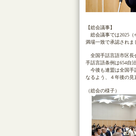
【総会議事】
総会議事では2025（
満場一致で承認されま
全国手話言語市区長会の
手話言語条例は654自
今後も連盟は全国手話
なるよう、４年後の見
（総会の様子）