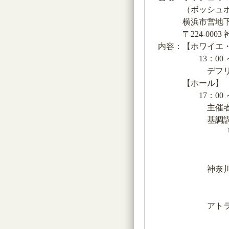
（ボッシュホール
横浜市営地下鉄「
〒224-0003 
内容：【ホワイエ・
13：00 ～ 1
デフリンピック関
【ホール】
17：00 ～ 1
主催者・来
基調講
「障害者権利条
全日本ろうあ
国連障害者権
神奈川県在住の東
早瀨 久美 選
桐生 聖明 選手
アトラク
「NPO 法人