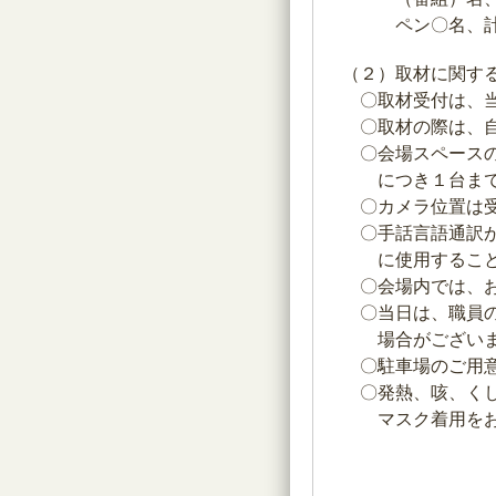
ペン〇名、計〇名
（２）取材に関す
〇取材受付は、当日
〇取材の際は、自
〇会場スペースの関
につき１台までと
〇カメラ位置は受付
〇手話言語通訳が入
に使用することは
〇会場内では、お静
〇当日は、職員の指
場合がございま
〇駐車場のご用意は
〇発熱、咳、くしゃ
マスク着用をお願