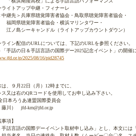
校」による手話言語パフォーマンス
アップ中継・フィナーレ
県聴覚障害者協会・鳥取県聴覚障害者協会・
害者協会・横浜マリンタワー・
ャンドル（ライトアップカウントダウン）
配信のURLについては、下記のURLを参照ください。
日＆手話言語の国際デー2025記念イベント」の開催に
www.jfd.or.jp/2025/08/16/pid28745
、９月22日（月）12時までに、
又は右のQRコードを使用してお申し込み下さい。
日本ろうあ連盟国際委員会
fd-km@jfd.or.jp
事項】
手話言語の国際デーイベント取材申し込み」とし、本文には
者名、当日の連絡先、取材人数（ムービー〇台〇名、スチ