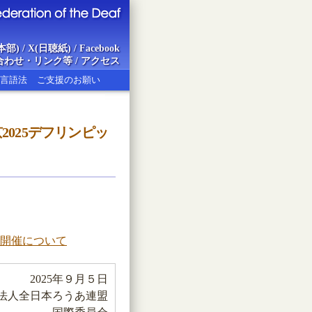
本部)
/
X(日聴紙)
/
Facebook
合わせ・リンク等
/
アクセス
言語法
ご支援のお願い
2025デフリンピッ
ion of the Deaf
の開催について
2025年９月５日
法人全日本ろうあ連盟