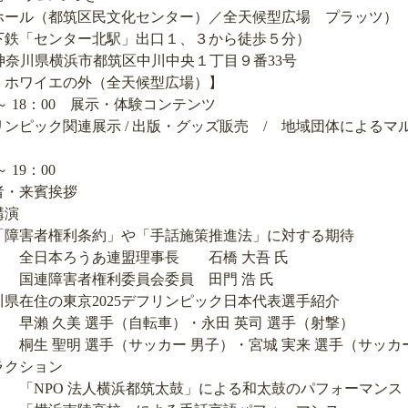
（都筑区民文化センター）／全天候型広場 プラッツ）
センター北駅」出口１、３から徒歩５分）
神奈川県横浜市都筑区中川中央１丁目９番33号
ホワイエの外（全天候型広場）】
8：00 展示・体験コンテンツ
連展示 / 出版・グッズ販売 / 地域団体によるマ
9：00
賓挨拶
演
約」や「手話施策推進法」に対する期待
連盟理事長 石橋 大吾 氏
利委員会委員 田門 浩 氏
京2025デフリンピック日本代表選手紹介
手（自転車）・永田 英司 選手（射撃）
（サッカー 男子）・宮城 実来 選手（サッカー
ション
横浜都筑太鼓」による和太鼓のパフォーマンス