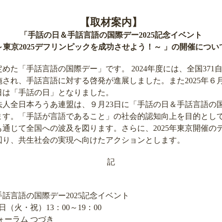
【取材案内】
「手話の日＆手話言語の国際デー2025記念イベント
～東京2025デフリンピックを成功させよう！～ 」の開催につい
めた「手話言語の国際デー」です。 2024年度には、全国371自
され、手話言語に対する啓発が進展しました。また2025年６月
日は「手話の日」となりました。
全日本ろうあ連盟は、９月23日に「手話の日＆手話言語の国際
ます。「手話が言語であること」の社会的認知向上を目的とし
通じて全国への波及を図ります。さらに、2025年東京開催の
図り、共生社会の実現へ向けたアクションとします。
記
言語の国際デー2025記念イベント
日（火・祝）13：00～19：00
ォーラム つづき