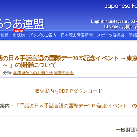
English
/
Instagram
/
X(
LINE@
/
お問い
NEW!
新情報
出版物・グッズのご案内
日本聴力障害新聞
スポーツ委員会
手話
の日＆手話言語の国際デー2025記念イベント ～東京
あ連盟
Japanese Federat
～ 」の開催について
分類:
事務局からのお知らせ
,
国際委員会
取材案内をPDFでダウンロード
案内：
「手話の日＆手話言語の国際デー2025記念イベント」
一般財団