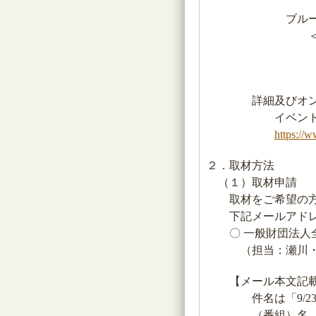
「横浜南陵高
ブルーライト
＜中継先＞兵庫
福岡県聴覚障
江ノ島シーキ
詳細及びオンライン
イベント「手話の
https://
２．取材方法
（１）取材申請
取材をご希望の方は
下記メールアドレス
〇 一般財団法人全
（担当：瀬川・藤川） j
【メール本文記載
件名は「9/23 
（番組）名、担当