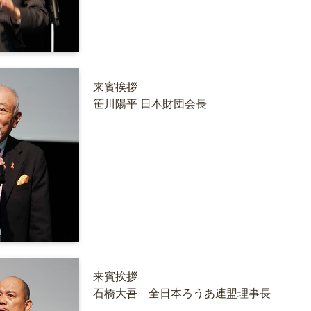
来賓挨拶
笹川陽平 日本財団会長
来賓挨拶
石橋大吾 全日本ろうあ連盟理事長