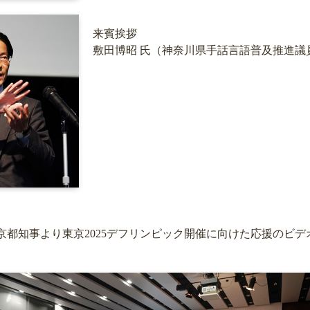
来賓挨拶
敷田博昭 氏（神奈川県手話言語普及推進議
都知事より東京2025デフリンピック開催に向けた応援のビデ