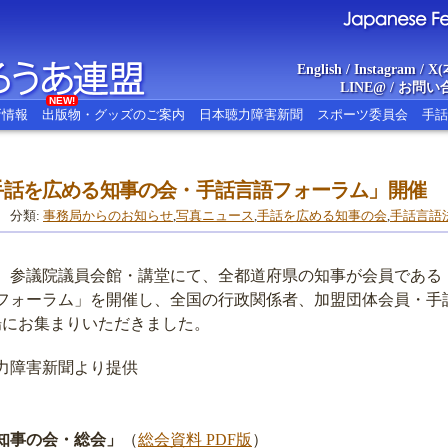
English
/
Instagram
/
X(
LINE@
/
お問い
NEW!
新情報
出版物・グッズのご案内
日本聴力障害新聞
スポーツ委員会
手話
0日「手話を広める知事の会・手話言語フォーラム」開催
あ連盟
Japanese Federat
分類:
事務局からのお知らせ
,
写真ニュース
,
手話を広める知事の会
,
手話言語
（水）参議院議員会館・講堂にて、全都道府県の知事が会員であ
フォーラム」を開催し、全国の行政関係者、加盟団体会員・手
場にお集まりいただきました。
力障害新聞より提供
知事の会・総会」
（
総会資料 PDF版
）