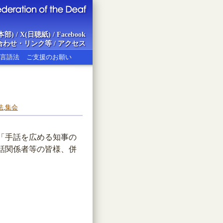
本部)
/
X(日聴紙)
/
Facebook
合わせ・リンク等
/
アクセス
言語法
ご支援のお願い
ion of the Deaf
法
,
集会
る「手話を広める知事の
話関係者等の皆様、併