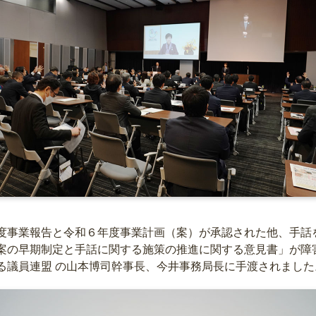
事業報告と令和６年度事業計画（案）が承認された他、手話
案の早期制定と手話に関する施策の推進に関する意見書」が障
る議員連盟 の山本博司幹事長、今井事務局長に手渡されました