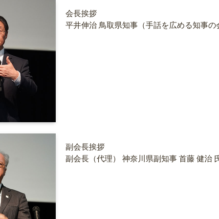
会長挨拶
平井伸治 鳥取県知事（手話を広める知事の
副会長挨拶
副会長（代理） 神奈川県副知事 首藤 健治 