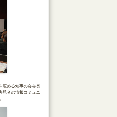
を広める知事の会会長
害児者の情報コミュニ
。