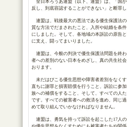
全日本ろうあ連盟（以下、連盟）は、「国が
反し、到底容認することができない」と断罪し
連盟は、戦後最大の悪法である優生保護法の
質な方法でだまされたこと、入所や結婚を条件
にしました。そして、各地域の本訴訟の原告と
に支え、闘ってまいりました。
連盟は、今般の判決で優生保護法問題を終わ
者への差別のない日本をめざし、真の共生社会
おります。
未だはびこる優生思想や障害者差別をなくす
直ちに謝罪と損害賠償を行うこと、訴訟に参加
族への補償をすること、そして、すべての人た
です。すべての被害者への救済を進め、同じ過
めて取り組んでいかなければなりません。
連盟は、勇気を持って訴訟を起こした17人の
や優生思想をなくすためにも被害者たちや関係