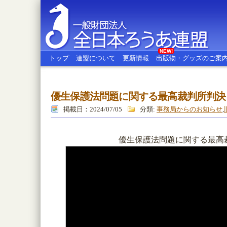
NEW!
トップ
連盟について
更新情報
出版物・グッズのご案
優生保護法問題に関する最高裁判所判決
全日本ろうあ連盟
掲載日：2024/07/05
分類:
事務局からのお知らせ
,
優生保護法問題に関する最高