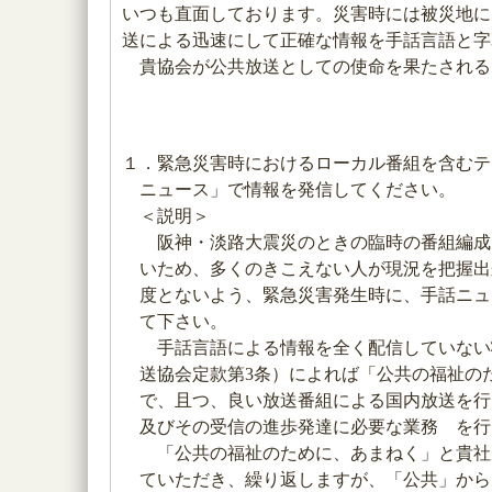
いつも直面しております。災害時には被災地に
送による迅速にして正確な情報を手話言語と字
貴協会が公共放送としての使命を果たされる
１．緊急災害時におけるローカル番組を含むテ
ニュース」で情報を発信してください。
＜説明＞
阪神・淡路大震災のときの臨時の番組編成
いため、多くのきこえない人が現況を把握出
度とないよう、緊急災害発生時に、手話ニュ
て下さい。
手話言語による情報を全く配信していない
送協会定款第3条）によれば「公共の福祉の
で、且つ、良い放送番組による国内放送を行
及びその受信の進歩発達に必要な業務 を行
「公共の福祉のために、あまねく」と貴社
ていただき、繰り返しますが、「公共」から