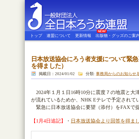
NEW!
トップ
連盟について
更新情報
出版物・グッズのご案
日本放送協会にろう者支援について緊急
全日本ろうあ連盟
を得ました）
掲載日：2024/01/02
分類:
事務局からのお知らせ
,
2024年１月１日16時10分に震度７の地震と
が流れているためか、NHK Eテレで予定されて
緊急に日本放送協会に要望（添付）をFAXで
【1月4日追記】
・
日本放送協会より回答を得ま