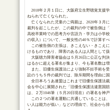
2018年２月１日に、大阪府立生野聴覚支援
ねられて亡くなられた。
亡くなられた児童のご両親は、2020年３月
裁判を起こしたが、この裁判の中で被告側は「
高校卒業時での思考力や言語力・学力は小学校
の収入）について、一般女性の40％で計算す
この被告側の主張は、きこえない・きこえに
けるものであり、障害のある人は人間として扱
大阪聴力障害者協会は５月26日に公正な判決
はるかに超える署名が集まり、今も署名数は増
また、旧優生保護法により強制不妊手術を受け
訟のうち５件の裁判では、除斥期間を理由に国
全日本ろうあ連盟はこれまで旧優生保護法裁
会を中心に展開された「旧優生保護法違憲国賠
は、２万1046筆（５月20日現在）の署名を神
この２つの署名運動に共通していることは、
い人は能力が低い」などの理由で、社会から排