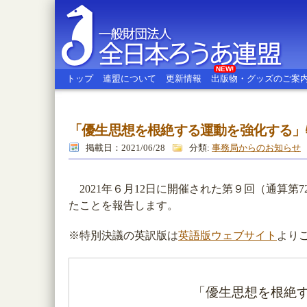
NEW!
トップ
連盟について
更新情報
出版物・グッズのご案
「優生思想を根絶する運動を強化する」
全日本ろうあ連盟
掲載日：2021/06/28
分類:
事務局からのお知らせ
2021年６月12日に開催された第９回（通算第
たことを報告します。
※特別決議の英訳版は
英語版ウェブサイト
より
「優生思想を根絶