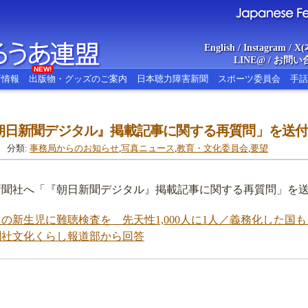
English
/
Instagram
/
X(
LINE@
/
お問い
NEW!
新情報
出版物・グッズのご案内
日本聴力障害新聞
スポーツ委員会
手話
朝日新聞デジタル』掲載記事に関する再質問」を送
あ連盟
Japanese Federat
分類:
事務局からのお知らせ
,
写真ニュース
,
教育・文化委員会
,
要望
朝日新聞社へ「『朝日新聞デジタル』掲載記事に関する再質問」を
ての新生児に難聴検査を 先天性1,000人に1人／義務化した国
聞社文化くらし報道部から回答