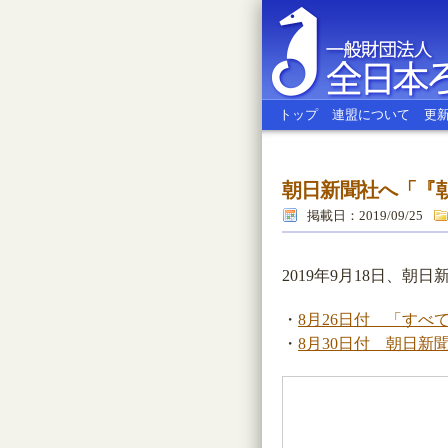
トップ
連盟について
更
朝日新聞社へ「『
全日本ろう
掲載日：2019/09/25
2019年9月18日、
・
8月26日付 「すべ
・
8月30日付 朝日新