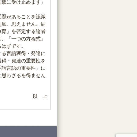
真摯に受け止めます」
問題があることを認識
到底、思えません。結
教育」を否定する論者
ば、「一つの方程式」
るはずです。
よる言語獲得・発達に
獲得・発達の重要性を
手話言語の重要性」に
と思わざるを得ません
以 上