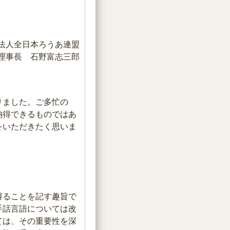
法人全日本ろうあ連盟
理事長 石野富志三郎
りました。ご多忙の
納得できるものではあ
をいただきたく思いま
得ることを記す趣旨で
手話言語については改
ては、その重要性を深