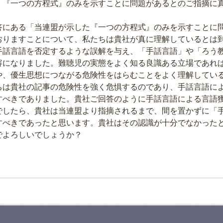
。『一つの方程式』のみを示すことに問題があるとのご指摘に
にある「当連盟が示した『一つの方程式』のみを示すことに
おりますことについて、私たちは貴社が真に理解しているとは
手話言語を否定するような誤解を与え、「手話言語」や「ろう
容になりました。難聴児の実態をよく知る良識ある立場であれ
や、優生思想につながる危険性をはらむことをよく理解してい
は貴社の記事の危険性を強く危惧するのであり、手話言語に
すべきでありました。貴社ご回答のように手話言語による言語
でしたら、貴社は当連盟より指摘されるまで、間を置かずに「
すべきであったと思います。貴社はその認識が十分でなかった
でよろしいでしょうか？