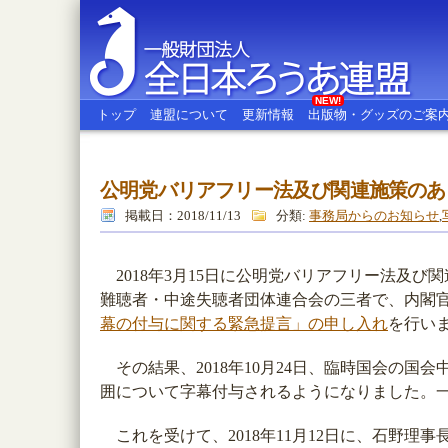
NEW!
トップ
連盟について
更新情報
出版物・グッズのご案
公明党バリアフリー法及び関連施策のあ
全日本ろうあ連盟
掲載日：2018/11/13
分類:
事務局からのお知らせ
,
2018年3月15日に公明党バリアフリー法及
難聴者・中途失聴者団体連合会の三者で、内閣
幕の付与に関する緊急提言」の申し入れ
を行い
その結果、2018年10月24日、臨時国会の国
囲について字幕付与されるようになりました。
これを受けて、2018年11月12日に、石野理