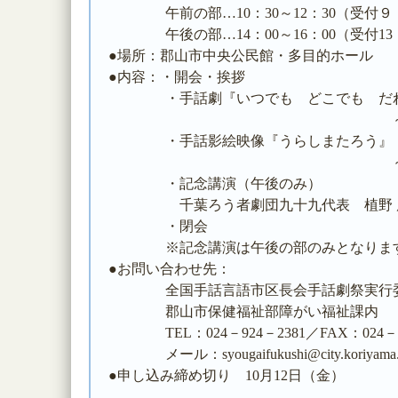
午前の部…10：30～12：30（受付９：
午後の部…14：00～16：00（受付13：
●場所：郡山市中央公民館・多目的ホール
●内容：・開会・挨拶
・手話劇『いつでも どこでも だれ
～公演 千葉ろう
・手話影絵映像『うらしまたろう』
～映像 千葉ろう
・記念講演（午後のみ）
千葉ろう者劇団九十九代表 植野 慶
・閉会
※記念講演は午後の部のみとなりま
●お問い合わせ先：
全国手話言語市区長会手話劇祭実行
郡山市保健福祉部障がい福祉課内
TEL：024－924－2381／FAX：024－93
メール：syougaifukushi@city.koriyama.l
●申し込み締め切り 10月12日（金）