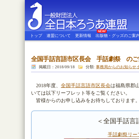
NEW!
トップ
連盟について
更新情報
出版物・グッズのご案
全国手話言語市区長会 手話劇祭 のご
全日本ろうあ連盟
掲載日：2018/09/18
分類:
事務局からのお知らせ
,
2018年度、
全国手話言語市区長会
は福島県郡
いては以下リーフレット等をご覧ください。
皆様からのお申し込みをお待ちしております
＜全国手話言
手話劇祭リー