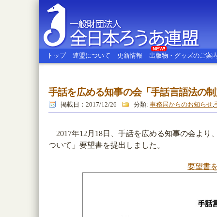
NEW!
トップ
連盟について
更新情報
出版物・グッズのご案
手話を広める知事の会「手話言語法の制
全日本ろうあ連盟
掲載日：2017/12/26
分類:
事務局からのお知らせ
,
2017年12月18日、手話を広める知事の会よ
ついて」要望書を提出しました。
要望書を