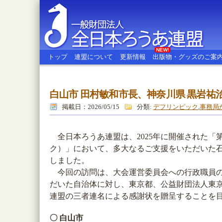
NEW!
トップ
連盟について
更新情報
出版物・グッズのご案
白山市 田村敏和市長、神奈川県 黒岩祐
全日本ろうあ連盟
掲載日：2026/05/15
分類:
デフリンピック
,
事務局
全日本ろうあ連盟は、2025年に開催された「第
ク）」において、多大なるご支援をいただいた石川県
しました。
今回の訪問は、大会運営委員会への行政職員の
だいた自治体に対し、東京都、公益財団法人東
連盟の三者連名による感謝状を贈呈することを
〇 白山市