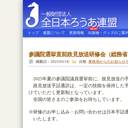
NEW!
トップ
連盟について
更新情報
出版物・グッズのご案
参議院選挙直前政見放送研修会（総務省
全日本ろうあ連盟
掲載日：2025/03/18
分類:
事務局からのお知らせ
,
2025年夏の参議院議員選挙前に、政見放送の
政見放送手話通訳は、一定の技能を保持した手
けていただく更新制となっています。
全国の皆さまのご参加をお待ちしています。
※研修のお申し込み・お問い合わせは日本手話
いたします。