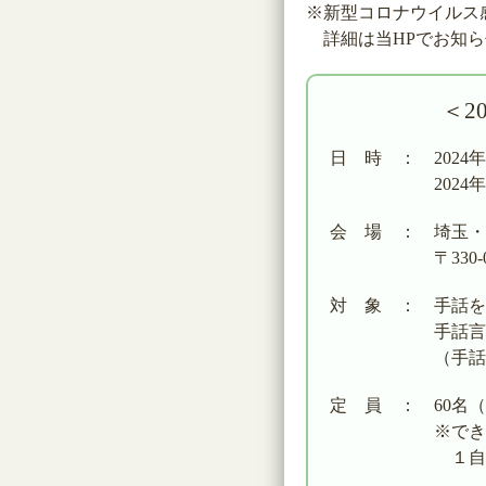
※新型コロナウイルス
詳細は当HPでお知ら
＜2
日 時 ： 2024年２
2024年２月21
会 場 ： 埼玉・埼
〒330-0081
対 象 ： 手話を
手話言語条例を
（手話言語条例
定 員 ： 60名
※できるだけ多
１自治体２名