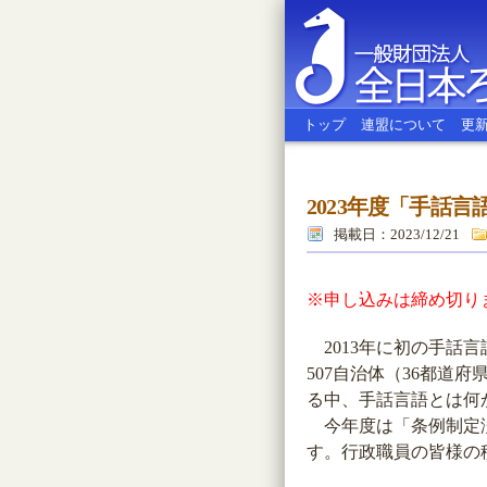
トップ
連盟について
更
2023年度「手話
全日本ろう
掲載日：2023/12/21
※申し込みは締め切り
2013年に初の手話言
507自治体（36都道
る中、手話言語とは何
今年度は「条例制定済
す。行政職員の皆様の