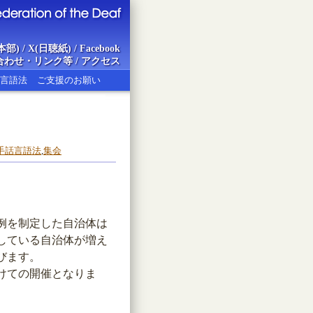
本部)
/
X(日聴紙)
/
Facebook
合わせ・リンク等
/
アクセス
言語法
ご支援のお願い
ion of the Deaf
手話言語法
,
集会
条例を制定した自治体は
討している自治体が増え
びます。
けての開催となりま