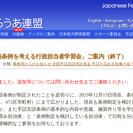
English
/
Instagram
/
X(
LINE@
/
お問い
NEW!
新情報
出版物・グッズのご案内
日本聴力障害新聞
スポーツ委員会
手話
言語条例を考える行政担当者学習会」ご案内（終了）
あ連盟
Japanese Federat
分類:
事務局からのお知らせ
,
全国手話言語市区長会
,
手話を広める知事の会
,
ました。追加等については問い合わせ先までご連絡ください。
語条例が制定されたことを皮切りに、2023年12月15日現在、
府県、471区市町村）にまで広がりました。現在も条例制定を検
か、また手話言語条例の基本的な内容や意義、施策作り等を学
み自治体」と「条例制定を検討している自治体」で日程を分
積極的なご参加をお待ちしております。