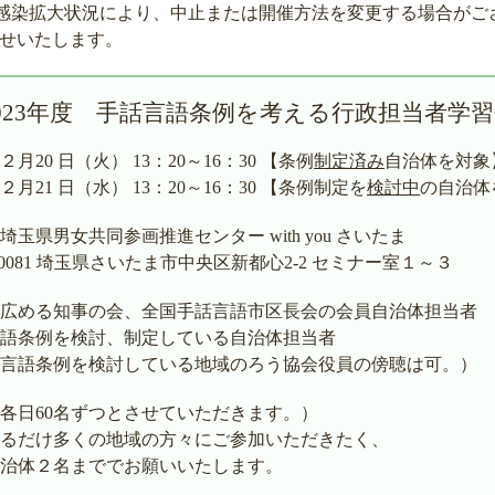
感染拡大状況により、中止または開催方法を変更する場合がご
せいたします。
023年度 手話言語条例を考える行政担当者学
月20 日（火） 13：20～16：30 【条例
制定済み
自治体を対象
 日（水） 13：20～16：30 【条例制定を
検討中
の自治体
玉県男女共同参画推進センター with you さいたま
 埼玉県さいたま市中央区新都心2-2 セミナー室１～３
広める知事の会、全国手話言語市区長会の会員自治体担当者
検討、制定している自治体担当者
を検討している地域のろう協会役員の傍聴は可。）
（各日60名ずつとさせていただきます。）
くの地域の方々にご参加いただきたく、
まででお願いいたします。