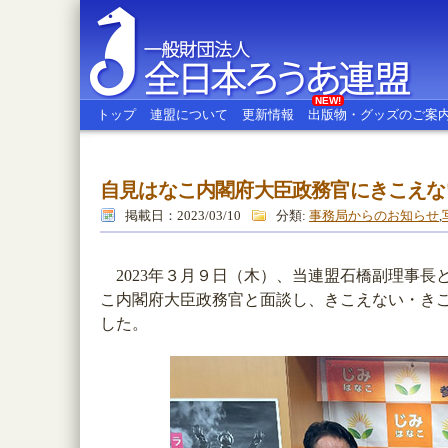
NEW!
トップ
連盟について
更新情報
出版物・グッズのご案
自見はなこ内閣府大臣政務官にきこえな
全日本ろうあ連盟
掲載日：2023/03/10
分類:
事務局からのお知らせ
,
2023年３月９日（木）、当連盟石橋副理事長
こ内閣府大臣政務官と面談し、きこえない・き
した。