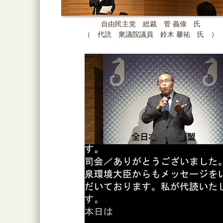
自由民主党 総裁 菅 義偉 氏
（ 代読 衆議院議員 鈴木 馨祐 氏 ）