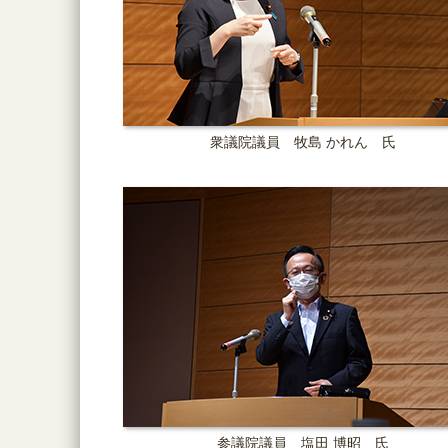
衆議院議員 牧島 かれん 氏
参議院議員 塩田 博昭 氏