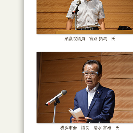
衆議院議員 宮路 拓馬 氏
横浜市会 議長 清水 富雄 氏