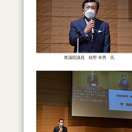
衆議院議員 枝野 幸男 氏