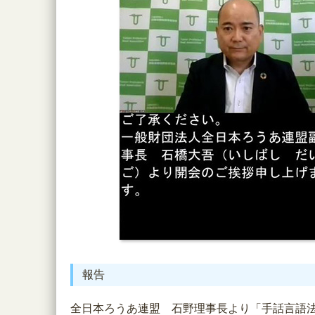
報告
全日本ろうあ連盟 石野理事長より「手話言語法