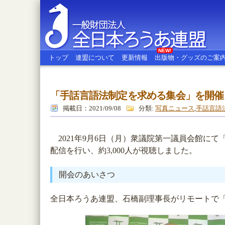
NEW!
トップ
連盟について
更新情報
出版物・グッズのご案
「手話言語法制定を求める集会」を開催
全日本ろうあ連盟
掲載日：2021/09/08
分類:
写真ニュース
,
手話言語
2021年9月6日（月）衆議院第一議員会館にて「
配信を行い、約3,000人が視聴しました。
開会のあいさつ
全日本ろうあ連盟、石橋副理事長がリモートで