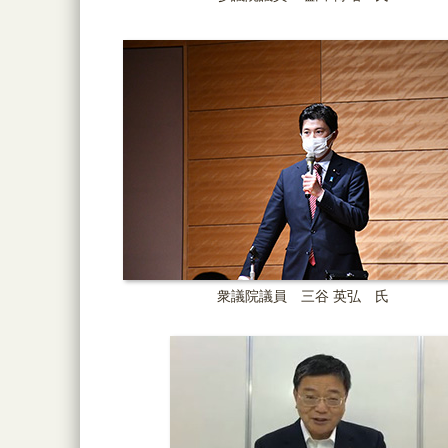
衆議院議員 三谷 英弘 氏