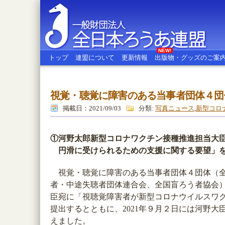
NEW!
トップ
連盟について
更新情報
出版物・グッズのご案
視覚・聴覚に障害のある当事者団体４団
全日本ろうあ連盟
掲載日：2021/09/03
分類:
写真ニュース
,
新型コロ
①河野太郎新型コロナワクチン接種推進担当大
円滑に受けられるための支援に関する要望」
視覚・聴覚に障害のある当事者団体４団体（全
者・中途失聴者団体連合会、全国盲ろう者協会
臣宛に「視聴覚障害者が新型コロナウイルスワ
提出するとともに、2021年９月２日には河野
えました。