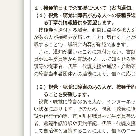
１．接種前日までの支援について（案内通知、
（１）視覚・聴覚に障害がある人への接種券送
る丁寧な情報提供を要望します。
接種券を送付する場合、封筒に点字や拡大文
がある人が接種券が届いたことに気付くことが
載することで、詳細に内容が確認できます。
また、通知が届いたことに気付けない、書類
員や民生委員等から電話やメールで知らせる等
護等の従事者、代筆・代読支援や通訳・介助等
の障害当事者団体との連携により、個々に応じ
（２）視覚・聴覚に障害のある人が、接種予約
ることを要望します。
視覚・聴覚に障害のある人が、インターネット
い状況にあります。そのため、視覚・聴覚に障
設や代行予約等、市区町村職員や民生委員等の
者、遠隔手話通訳や要約筆記、代筆・代読支援
して自治体と連携することにより、個々のニー