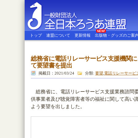
NEW!
トップ
連盟について
更新情報
出版物・グッズのご案
総務省に電話リレーサービス支援機関に
全日本ろうあ連盟
て要望書を提出
掲載日：2021/03/24
分類:
要望
,
電話リレーサービ
総務省に、電話リレーサービス支援業務諮問委
供事業者及び聴覚障害者等の福祉に関して高い
よう要望を出しました。