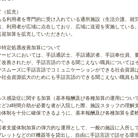
て（拡充）
る利用者を専門的に受け入れている通所施設（生活介護、就
は、利用者が広域に点在しており、広域に送迎を実施している
送迎加算を拡充していただきたい。
等特定処遇改善加算について
ービスにおいては、手話通訳士、手話通訳者、手話奉仕員、
て改善されたが、手話言語のできる聞こえない職員については
がスムーズに手話言語でコミュニケーションができる社会資源
い社会資源拡大のためにも手話言語のできる聞こえない職員も
ルス感染症に関する加算（基本報酬及び各種加算の運用につい
など24時間介助が必要な者が入院した際、施設スタッフの理解
の体制を十分に確保できるように、基本報酬及び各種加算を柔
い。
害者支援体制加算の弾力的な運用として、一般の施設に入所し
ブレットなどのIT機器等を貸出し、自由に手話言語で話せる環