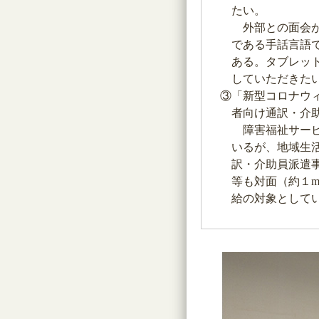
たい。
外部との面会が
である手話言語
ある。タブレッ
していただきた
③「新型コロナウ
者向け通訳・介
障害福祉サービ
いるが、地域生
訳・介助員派遣
等も対面（約１
給の対象として