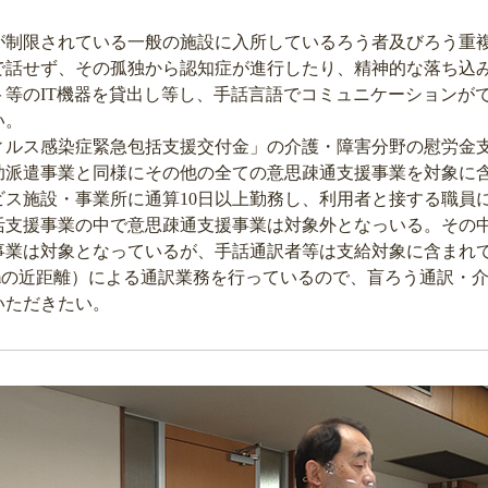
制限されている一般の施設に入所しているろう者及びろう重
で話せず、その孤独から認知症が進行したり、精神的な落ち込
ト等のIT機器を貸出し等し、手話言語でコミュニケーションが
い。
ィルス感染症緊急包括支援交付金」の介護・障害分野の慰労金
助派遣事業と同様にその他の全ての意思疎通支援事業を対象に
ス施設・事業所に通算10日以上勤務し、利用者と接する職員
活支援事業の中で意思疎通支援事業は対象外となっいる。その
事業は対象となっているが、手話通訳者等は支給対象に含まれ
mの近距離）による通訳業務を行っているので、盲ろう通訳・
いただきたい。