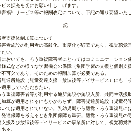
ービス拡充を切にお願い申し上げます。
害福祉サービス等の報酬改定について、下記の通り要望いた
記
害者支援体制加算について
障害者施設の利用者の高齢化、重度化が顕著であり、視覚聴覚
きたい。
においても、ろう重複障害者にとってはコミュニケーション
活様式などの様々な学習機会の保障（集団学習の支援と個別支
が不可欠であり、そのための報酬加算が必要である。
害児通所施設（児童発達支援・放課後等デイサービス）にも「
を適用していただきたい。
う重複障害者等が利用する通所施設や施設入所、共同生活援
制加算が適用されるにもかかわらず、障害児通所施設（児童発
ついては適用されていない。乳幼児期から聴覚・ろう重複児に
、発達保障を考えるとき集団保障も重要。聴覚・ろう重複児の
達支援及び放課後等デイサービスの事業所に対して、視覚聴覚
である。