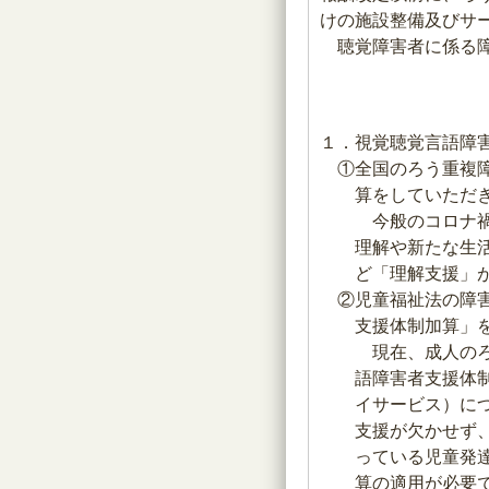
けの施設整備及びサ
聴覚障害者に係る障
１．視覚聴覚言語障
①全国のろう重複
算をしていただ
今般のコロナ禍
理解や新たな生
ど「理解支援」
②児童福祉法の障
支援体制加算」
現在、成人のろ
語障害者支援体
イサービス）に
支援が欠かせず
っている児童発
算の適用が必要