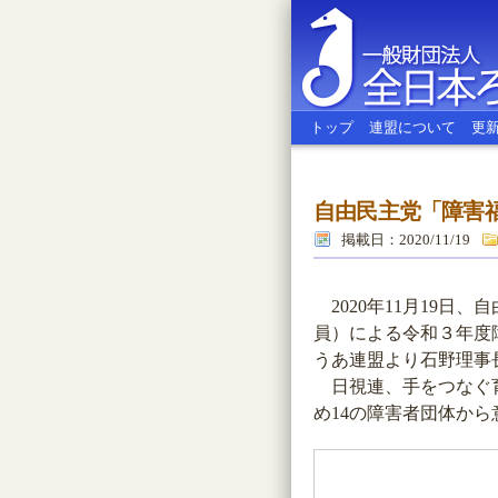
トップ
連盟について
更
自由民主党「障害
全日本ろう
掲載日：2020/11/19
2020年11月19日
員）による令和３年度
うあ連盟より石野理事
日視連、手をつなぐ育
め14の障害者団体か