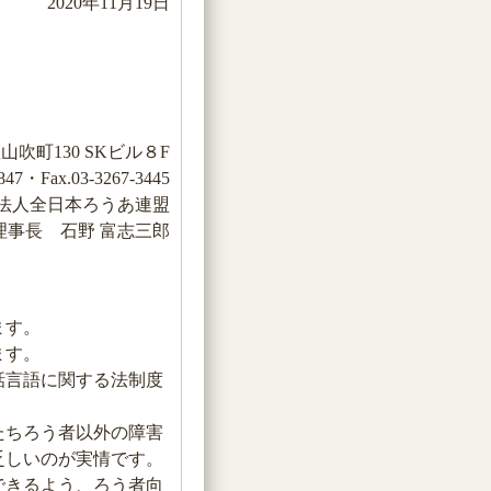
2020年11月19日
吹町130 SKビル８F
47・Fax.03-3267-3445
法人全日本ろうあ連盟
理事長 石野 富志三郎
ます。
ます。
話言語に関する法制度
たちろう者以外の障害
乏しいのが実情です。
できるよう、ろう者向