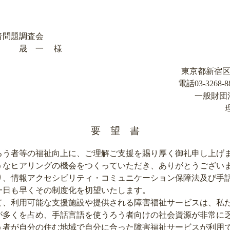
者問題調査会
 晟 一 様
東京都新宿区山
電話03-3268-88
一般財団
要 望 書
う者等の福祉向上に、ご理解ご支援を賜り厚く御礼申し上げ
なヒアリングの機会をつくっていただき、ありがとうござい
、情報アクセシビリティ・コミュニケーション保障法及び手
一日も早くその制度化を切望いたします。
、利用可能な支援施設や提供される障害福祉サービスは、私
が多くを占め、手話言語を使うろう者向けの社会資源が非常に
う者が自分の住む地域で自分に合った障害福祉サービスが利用