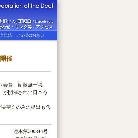
本部)
/
X(日聴紙)
/
Facebook
合わせ・リンク等
/
アクセス
言語法
ご支援のお願い
が開催
ion of the Deaf
会（会長 衛藤晟一議
）が開催され全日本ろ
び要望文のみの提出も含
連本第200344号