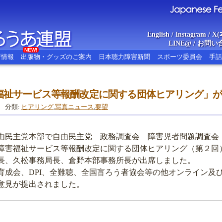
English
/
Instagram
/
X(
LINE@
/
お問い
NEW!
新情報
出版物・グッズのご案内
日本聴力障害新聞
スポーツ委員会
手話
福祉サービス等報酬改定に関する団体ヒアリング」
あ連盟
Japanese Federat
分類:
ヒアリング
,
写真ニュース
,
要望
、自由民主党本部で自由民主党 政務調査会 障害児者問題調査
障害福祉サービス等報酬改定に関する団体ヒアリング（第２回
長、久松事務局長、倉野本部事務所長が出席しました。
成会、DPI、全難聴、全国盲ろう者協会等の他オンライン及
ら意見が提出されました。