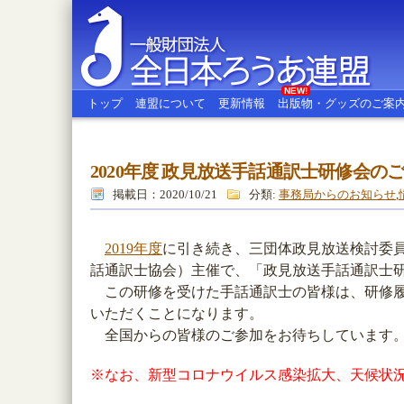
NEW!
トップ
連盟について
更新情報
出版物・グッズのご案
2020年度 政見放送手話通訳士研修会の
全日本ろうあ連盟
掲載日：2020/10/21
分類:
事務局からのお知らせ
,
2019年度
に引き続き、三団体政見放送検討委
話通訳士協会）主催で、「政見放送手話通訳士
この研修を受けた手話通訳士の皆様は、研修履
いただくことになります。
全国からの皆様のご参加をお待ちしています
※なお、新型コロナウイルス感染拡大、天候状