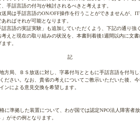
て、手話言語の付与が検討されるべきと考えます。
局は手話言語のON/OFF操作を行うことができませんが、IT
であればそれが可能となります。
話言語の実証実験」も追加していただくよう、下記の通り強
お考えと現在の取り組みの状況を、本書到着後1週間以内に文書
げます。
記
地方局、ＢＳ放送に対し、字幕付与とともに手話言語を付与し
ください。なお、貴省の考えについてご教示いただいた後、今
インによる意見交換を希望します。
規格に準拠した装置について、わが国では認定NPO法人障害者
４」がその例となります。