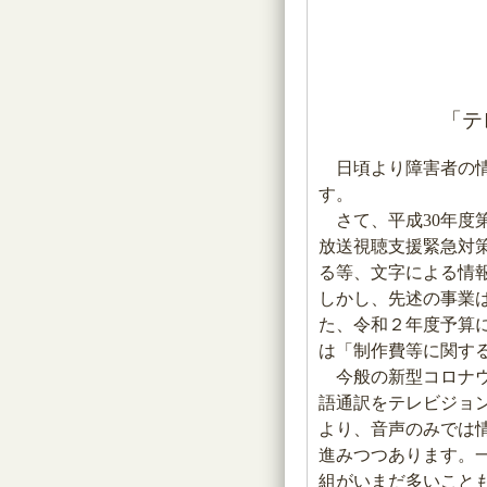
「テ
日頃より障害者の情
す。
さて、平成30年度
放送視聴支援緊急対
る等、文字による情
しかし、先述の事業
た、令和２年度予算
は「制作費等に関す
今般の新型コロナウ
語通訳をテレビジョ
より、音声のみでは
進みつつあります。
組がいまだ多いこと