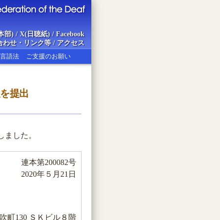
本部)
/
X(日聴紙)
/
Facebook
合わせ・リンク等
/
アクセス
言語法
ご支援のお願い
望を提出
ion of the Deaf
しました。
連本第200082号
2020年５月21日
町130 ＳＫビル８階