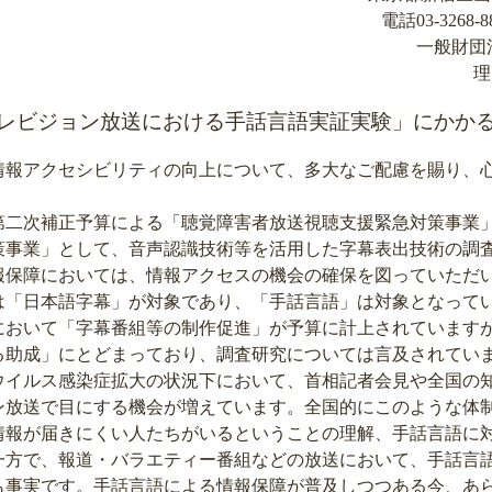
電話03-3268-88
一般財団
理
レビジョン放送における手話言語実証実験」にかか
報アクセシビリティの向上について、多大なご配慮を賜り、
第二次補正予算による「聴覚障害者放送視聴支援緊急対策事業
策事業」として、音声認識技術等を活用した字幕表出技術の調
報保障においては、情報アクセスの機会の確保を図っていただ
は「日本語字幕」が対象であり、「手話言語」は対象となって
において「字幕番組等の制作促進」が予算に計上されています
る助成」にとどまっており、調査研究については言及されてい
イルス感染症拡大の状況下において、首相記者会見や全国の
ン放送で目にする機会が増えています。全国的にこのような体
情報が届きにくい人たちがいるということの理解、手話言語に
一方で、報道・バラエティー番組などの放送において、手話言
も事実です。手話言語による情報保障が普及しつつある今、あ