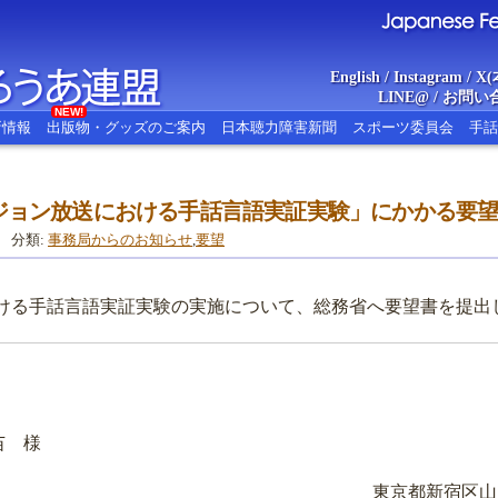
English
/
Instagram
/
X(
LINE@
/
お問い
NEW!
新情報
出版物・グッズのご案内
日本聴力障害新聞
スポーツ委員会
手話
ジョン放送における手話言語実証実験」にかかる要
あ連盟
Japanese Federat
分類:
事務局からのお知らせ
,
要望
ける手話言語実証実験の実施について、総務省へ要望書を提出
苗 様
東京都新宿区山吹