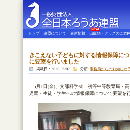
NEW!
トップ
連盟について
更新情報
出版物・グッズのご案
きこえない子どもに対する情報保障につ
全日本ろうあ連盟
に要望を行いました
掲載日：2020/05/07
分類:
事務局からのお知らせ
,
5月1日(金)、文部科学省 初等中等教育局・
児童・生徒・学生への情報保障について要望を