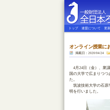
トップ
連盟について
更
オンライン授業に
全日本ろう
掲載日：2020/04/24
4月24日（金）、衆
国の大学で広まりつつ
た。
筑波技術大学の石原学
明を行いました。