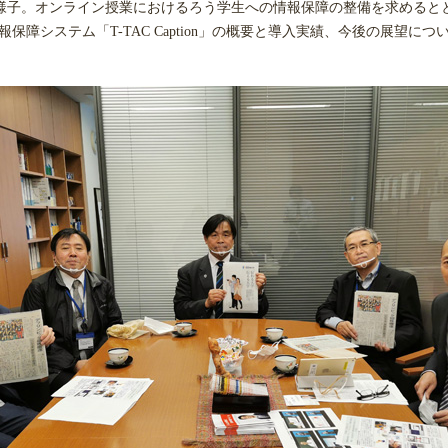
様子。オンライン授業におけるろう学生への情報保障の整備を求めると
報保障システム「T-TAC Caption」の概要と導入実績、今後の展望につ