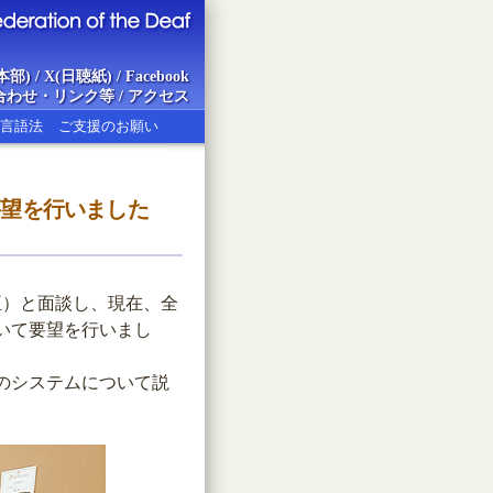
本部)
/
X(日聴紙)
/
Facebook
合わせ・リンク等
/
アクセス
言語法
ご支援のお願い
要望を行いました
ion of the Deaf
臣）と面談し、現在、全
いて要望を行いまし
のシステムについて説