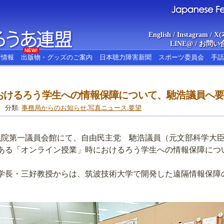
English
/
Instagram
/
X(
LINE@
/
お問い
NEW!
新情報
出版物・グッズのご案内
日本聴力障害新聞
スポーツ委員会
手話
おけるろう学生への情報保障について、馳浩議員へ
あ連盟
Japanese Federat
分類:
事務局からのお知らせ
,
写真ニュース
,
要望
議院第一議員会館にて、自由民主党 馳浩議員（元文部科学大
ある「オンライン授業」時におけるろう学生への情報保障につ
長・三好教授からは、筑波技術大学で開発した遠隔情報保障