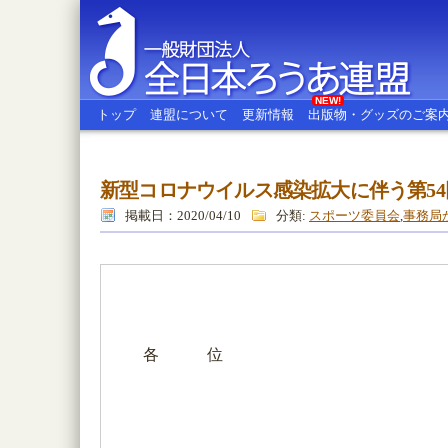
NEW!
トップ
連盟について
更新情報
出版物・グッズのご案
新型コロナウイルス感染拡大に伴う第5
全日本ろうあ連盟
掲載日：2020/04/10
分類:
スポーツ委員会
,
事務局
各 位