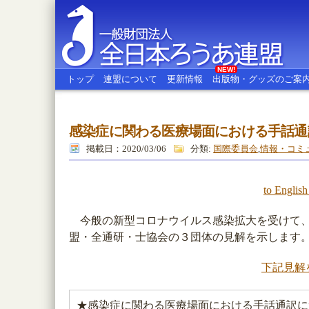
NEW!
トップ
連盟について
更新情報
出版物・グッズのご案
感染症に関わる医療場面における手話通
全日本ろうあ連盟
掲載日：2020/03/06
分類:
国際委員会
,
情報・コミ
to En
今般の新型コロナウイルス感染拡大を受けて、
盟・全通研・士協会の３団体の見解を示します
下記見解
★感染症に関わる医療場面における手話通訳に