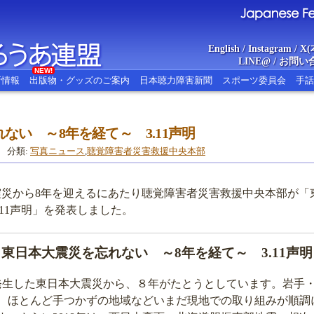
English
/
Instagram
/
X(
LINE@
/
お問い
NEW!
新情報
出版物・グッズのご案内
日本聴力障害新聞
スポーツ委員会
手話
ない ～8年を経て～ 3.11声明
あ連盟
Japanese Federat
分類:
写真ニュース
,
聴覚障害者災害救援中央本部
震災から8年を迎えるにあたり聴覚障害者災害救援中央本部が「
.11声明」を発表しました。
東日本大震災を忘れない ～8年を経て～ 3.11声明
日に発生した東日本大震災から、８年がたとうとしています。岩手
、ほとんど手つかずの地域などいまだ現地での取り組みが順調