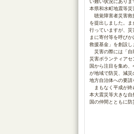
い難い状況にありま
本県和水町地震等災
聴覚障害者災害救援
を提出しました。ま
行っていますが、災
まに寄付等を呼びか
救援基金」を創設し
災害の際には「自助
災害ボランティアセ
国から注目を集め、
が地域で防災、減災
地方自治体への要請
まもなく平成が終わ
本大震災等大きな自
国の仲間とともに防