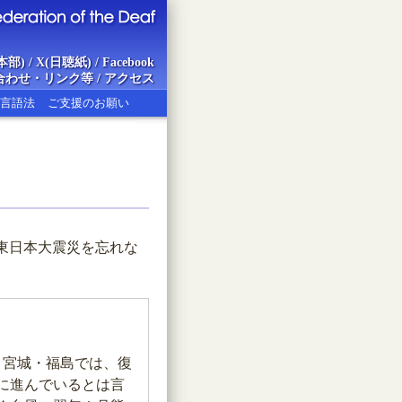
本部)
/
X(日聴紙)
/
Facebook
合わせ・リンク等
/
アクセス
言語法
ご支援のお願い
ion of the Deaf
東日本大震災を忘れな
・宮城・福島では、復
に進んでいるとは言