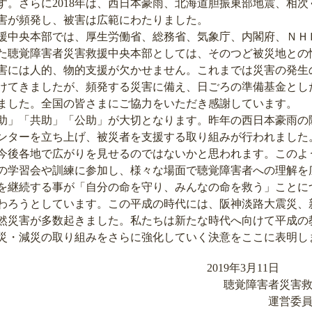
す。さらに2018年は、西日本豪雨、北海道胆振東部地震、相
害が頻発し、被害は広範にわたりました。
中央本部では、厚生労働省、総務省、気象庁、内閣府、ＮＨ
た聴覚障害者災害救援中央本部としては、そのつど被災地との
害には人的、物的支援が欠かせません。これまでは災害の発生
けてきましたが、頻発する災害に備え、日ごろの準備基金とし
ました。全国の皆さまにご協力をいただき感謝しています。
」「共助」「公助」が大切となります。昨年の西日本豪雨の
ンターを立ち上げ、被災者を支援する取り組みが行われました
今後各地で広がりを見せるのではないかと思われます。このよ
の学習会や訓練に参加し、様々な場面で聴覚障害者への理解を
を継続する事が「自分の命を守り、みんなの命を救う」ことに
ろうとしています。この平成の時代には、阪神淡路大震災、
然災害が多数起きました。私たちは新たな時代へ向けて平成の
災・減災の取り組みをさらに強化していく決意をここに表明し
2019年
聴覚障害者
運営委