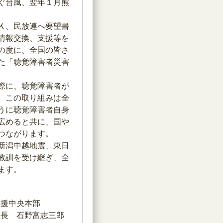
次ぐ台風、翌年１月熊
Ｋ、民放連へ要望書
情報交換、支援等を
の度に、全国の皆さ
た「聴覚障害者災害
際に、聴覚障害者が
。この取り組みは全
うに聴覚障害者自身
広めると共に、国や
つながります。
新潟中越地震、東日
教訓を受け継ぎ、全
ます。
3月11日
災害救援中央本部
員長 石野富志三郎